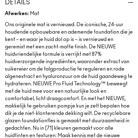
DETAILS
Afwerken:
Mat
Ons originele mat is vernieuwd. De iconische, 24-uur
houdende opbouwbare en ademende foundation die je
kent – en waar je huid dol op is – is vernieuwd en
geremixt met een zacht-matte finish. De NIEUWE
huidvriendelijke formule is verrijkt met 87%
huidverzorgende ingrediënten, waaronder extract van
suikerwier om de talgproductie te reguleren en rode
algenextract en hyaluronzuur om de huid gaandeweg te
hydrateren. NIEUWE Pro Fluid Technology™ beweegt
met de huid mee voor een natuurlijke look en
comfortabel, licht draagcomfort. En met het NIEUWE,
makkelijk te gebruiken pompje kun je zelf bepalen hoe
dik je de niet-klonterende dekking wilt. De recyclebare
glazen foundationfles is gemaakt met duurzaamheid in
gedachten. Nu in [71] kleuren gemaakt voor alle
huidtinten en texturen: Maak kennis met de nieuwe