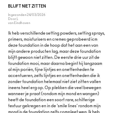
BLIJFT NIET ZITTEN
Ingezonden
24/03/2026
Door
L
van
Eindhoven
Ik heb verschillende setting powders, setting sprays,
primers, moisturisers en cremes geprobeerd icm
deze foundation in de hoop dat het aan een van
mijn andere producten lag, maar deze foundation
blijft gewoon niet zitten. De eerste drie uur zit de
foundation mooi, maar daarna begint hij langzaam
al mijn poriën, fijne lijntjes en oneffenheden te
accentueren, zelfs lijntjes en oneffenheden die ik
zonder foundation helemaal niet ziet zitten vallen
ineens heel erg op. Op plekken die veel bewegen
wanneer je praat (rondom mijn mond en wangen)
heeft de foundation een soort rare, schilferige
textuur gekregen en in de 'smile lines' rondom mijn
mond is de foundation zelfs compleet weg. Ik heb