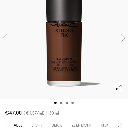
Foundation Finder
Mini MAC
SHOP ALLE BORSTELS
SHOP ALLES GEZICHT
SHOP ALLES OGEN
€47.00
€1.57
/ml
30 ml
ALLE
LICHT
BEIGE
ZEER LICHT
RIJK
LICH