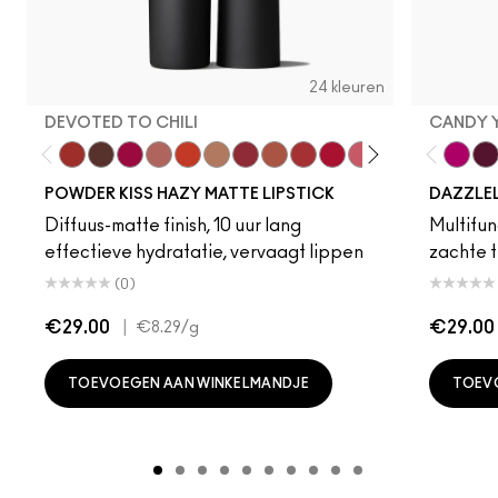
24 kleuren
DEVOTED TO CHILI
CANDY 
Devoted To Chili
Turn To The Left
Twenty-Fun
Teddy 2.0
My Best Life
Off The Market
Dubonnet Buzz
Moving On Up
Brickthrough
Ruby New
Sultriness
Ready To Ming
Stay Curio
A Littl
Candy
On 
Gr
POWDER KISS HAZY MATTE LIPSTICK
DAZZLE
Diffuus-matte finish, 10 uur lang
Multifunc
effectieve hydratatie, vervaagt lippen
zachte t
(0)
€29.00
|
€29.00
€8.29
/g
TOEVOEGEN AAN WINKELMANDJE
TOEV