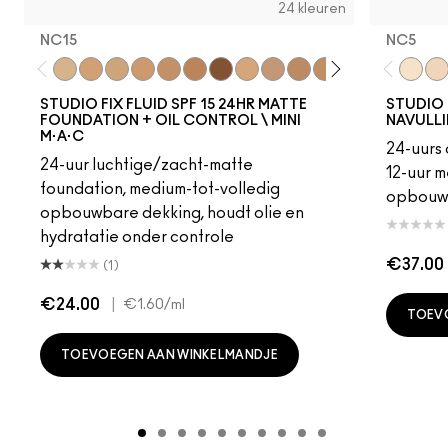
24 kleuren
NC15
NC5​
NC15
NC20
NC30
NC35
NC40
NC45
NC50
NW15
NW20
NW25
NC41
NW10
NW13
NC10
NC5​
NC
NC1
STUDIO FIX FLUID SPF 15 24HR MATTE
STUDIO 
FOUNDATION + OIL CONTROL \ MINI
NAVULL
M·A·C
24-uurs 
24-uur luchtige/zacht-matte
12-uur m
foundation, medium-tot-volledig
opbouw
opbouwbare dekking, houdt olie en
hydratatie onder controle
€37.00
(1)
€24.00
|
€1.60
/ml
TOEV
TOEVOEGEN AAN WINKELMANDJE