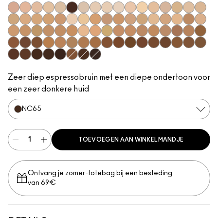
N12
N11
N18
N10
NC5
NW63
NC10
NW5
NW10
NC12
N4
NC13
NW13
N4.5
NC15
N4.75
NC16
NC17
NC18
NW15
NC20
NW18
C4
C40
NC25
NW20
NW22
NC27
NC30
N5
N6
C3.5
NW25
N6.5
NC35
NC37
NC38
NC40
NC41
NC42
C4.5
C5
C45
C5.5
NC43.5
NC44
NC44.5
NW30
NW33
NW35
NW40
NW43
NW44
NW45
C8
NC45
NC45.5
NC46
NC47
NC50
NW46
NW47
NW48
NW50
NW53
C55
NC55
NC60
NC63
NW55
NC65
NW57
NW60
NC58
NW58
NW65
Zeer diep espressobruin met een diepe ondertoon voor
een zeer donkere huid
NC65
TOEVOEGEN AAN WINKELMANDJE
Ontvang je zomer-totebag bij een besteding
van 69€