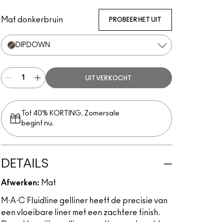
Blacktrack
Dipdown
Mat donkerbruin
PROBEER HET UIT
DIPDOWN
UITVERKOCHT
Tot 40% KORTING. Zomersale
begint nu.
DETAILS
Afwerken:
Mat
M·A·C Fluidline gelliner heeft de precisie van
een vloeibare liner met een zachtere finish.