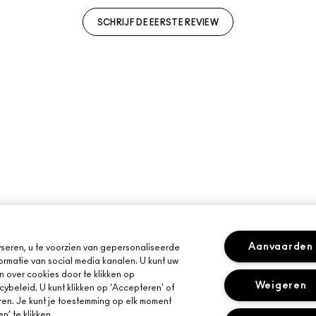
SCHRIJF DE EERSTE REVIEW
Aanvaarden
seren, u te voorzien van gepersonaliseerde
ormatie van social media kanalen. U kunt uw
n over cookies door te klikken op
Weigeren
cybeleid. U kunt klikken op 'Accepteren' of
ren. Je kunt je toestemming op elk moment
’ te klikken.