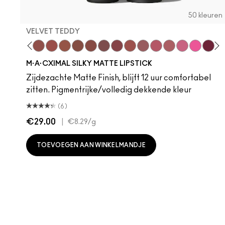
50 kleuren
VELVET TEDDY
 Teddy
are M·A·Cximal
Honeylove
Kinda Sexy
Velvet Teddy
Mull It To The Max
Taupe
Warm Teddy
Whirl
Soar
Twig Twist
Sweet Deal
Mehr
Get The Hint?
You Wouldn't Get
Lipstick Sno
Candy Yu
Fleshpo
Capti
Peac
Di
H
M·A·CXIMAL SILKY MATTE LIPSTICK
Zijdezachte Matte Finish, blijft 12 uur comfortabel
zitten. Pigmentrijke/volledig dekkende kleur
(6)
€29.00
|
€8.29
/g
TOEVOEGEN AAN WINKELMANDJE