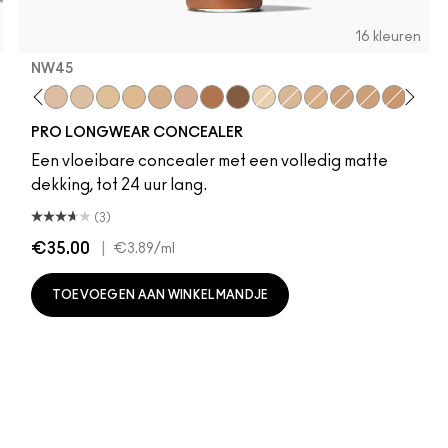
16 kleuren
NW45
tion
k
 A Whisper
gie
NC20
NW20
NW15
NC30
NC25
NC42
NW30
NW45
NW50
NC15
NC35
NW25
NW35
NC45
NW40
NC5
PRO LONGWEAR CONCEALER
Een vloeibare concealer met een volledig matte
dekking, tot 24 uur lang.
(3)
€35.00
|
€3.89
/ml
TOEVOEGEN AAN WINKELMANDJE