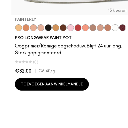
15 kleuren
PAINTERLY
Soft Ochre
Layin' Low
Bare Study
Painterly
Black Mirror
Contemplative State
It’s Fabstract
Princess Cut
Babe In Charms
Art Thera-Peachy
Tailor Grey
Vintage Selec
Groundwor
Sink To
Bou
PRO LONGWEAR PAINT POT
Oogprimer/Romige oogschaduw, Blijft 24 uur lang,
Sterk gepigmenteerd
(0)
€32.00
|
€6.40
/g
TOEVOEGEN AAN WINKELMANDJE