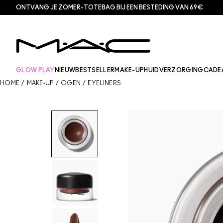
ONTVANG JE ZOMER-TOTEBAG BIJ EEN BESTEDING VAN 69€
GLOW PLAY
NIEUW
BESTSELLER
MAKE-UP
HUIDVERZORGING
CADE
HOME
/
MAKE-UP
/
OGEN
/
EYELINERS