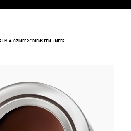
AU
M·A·CZINE
PRO
DIENSTEN + MEER