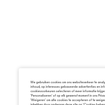
We gebruiken cookies om ons websiteverkeer te analy
inhoud, op interesses gebaseerde advertenties en inf
cookievoorkeuren selecteren of meer informatie krijge
'Personaliseren' of op elk gewenst moment in ons Priva
'Weigeren' om alle cookies te accepteren of te weige
intrekken door onderaan deze site op ‘Cookies beheren