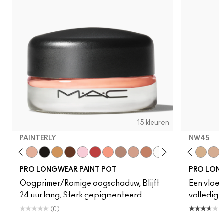
15 kleuren
PAINTERLY
NW45
t Ochre
Layin' Low
Bare Study
Painterly
Black Mirror
Contemplative State
It’s Fabstract
Princess Cut
Babe In Charms
Art Thera-Peachy
Tailor Grey
Vintage Selection
NC20
Groundwork
NW20
Sink To A Whisper
NW15
Bougie
NC30
NC25
NC42
NW
PRO LONGWEAR PAINT POT
PRO LO
Oogprimer/Romige oogschaduw, Blijft
Een vlo
24 uur lang, Sterk gepigmenteerd
volledig
(0)