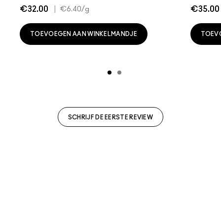
€32.00
|
€35.00
€6.40
/g
TOEVOEGEN AAN WINKELMANDJE
TOEV
SCHRIJF DE EERSTE REVIEW