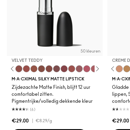
50 kleuren
VELVET TEDDY
CREME 
eddy
e M·A·Cximal
Honeylove
Kinda Sexy
Velvet Teddy
Mull It To The Max
Taupe
Warm Teddy
Whirl
Soar
Twig Twist
Sweet Deal
Mehr
Get The Hint?
Fleshpot
You Wouldn't Get I
Peachstock
Lipstick Snob
HodgePodge
Candy Yum
Stone
Captiv
Creme
Div
Cal
M·A·CXIMAL SILKY MATTE LIPSTICK
M·A·CXI
Zijdezachte Matte Finish, blijft 12 uur
Gladde s
comfortabel zitten.
lippen,
Pigmentrijke/volledig dekkende kleur
comfort
(6)
€29.00
|
€29.00
€8.29
/g