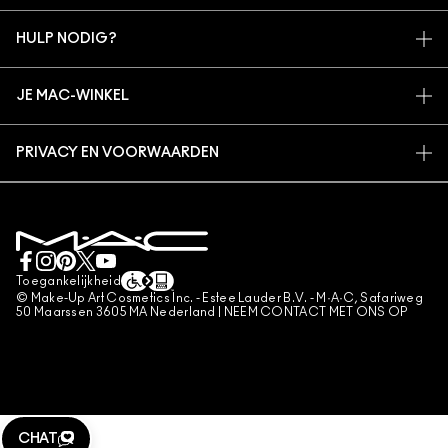
MIJN ACCOUNT
MAC VIVA GLAM
HULP NODIG?
AANMELDEN VOOR E-MAILS
BEWUSTE SCHOONHEID
VOLG MIJN BESTELLING
PROMOTIES
CARRIÈREMOGELIJKHEDEN
JE MAC-WINKEL
VEELGESTELDE VRAGEN
MAC PRO-LIDMAATSCHAP
EEN WINKEL ZOEKEN
RETOUREN EN RUILEN
DIERPROEVEN
PRIVACY EN VOORWAARDEN
MAKE-UP SERVICES
LEVERING
PRIVACYBELEID
BOEK EEN MAKE-UP SERVICE
MIJN ACCOUNT
GEBRUIKSVOORWAARDEN
LIVE CHAT
VERKOOPSVOORWAARDEN
NEEM CONTACT MET ONS OP
NAMAAKPRODUCTEN
Toegankelijkheid
CONTACTEER FABRIKANT
© Make-Up Art Cosmetics Inc. - Estee Lauder B.V. - M·A·C, Safariweg
ALGEMENE VOORWAARDEN POA
50 Maarssen 3605 MA Nederland |
NEEM CONTACT MET ONS OP
BEHEER VAN COOKIES
CHAT