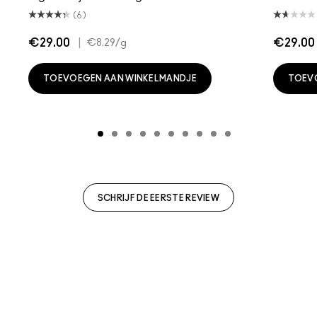
(6)
€29.00
|
€29.00
€8.29
/g
TOEVOEGEN AAN WINKELMANDJE
TOEV
SCHRIJF DE EERSTE REVIEW