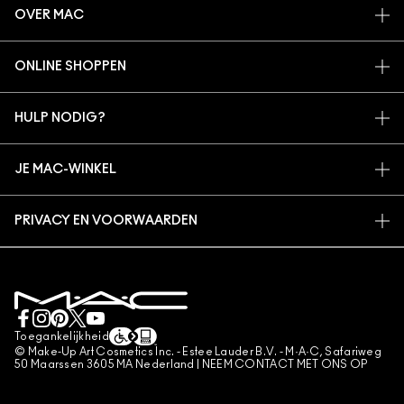
OVER MAC
ONS VERHAAL
ONLINE SHOPPEN
ARTISTIEK
MIJN ACCOUNT
MAC VIVA GLAM
HULP NODIG?
AANMELDEN VOOR E-MAILS
BEWUSTE SCHOONHEID
VOLG MIJN BESTELLING
PROMOTIES
CARRIÈREMOGELIJKHEDEN
JE MAC-WINKEL
VEELGESTELDE VRAGEN
MAC PRO-LIDMAATSCHAP
EEN WINKEL ZOEKEN
RETOUREN EN RUILEN
DIERPROEVEN
PRIVACY EN VOORWAARDEN
MAKE-UP SERVICES
LEVERING
PRIVACYBELEID
BOEK EEN MAKE-UP SERVICE
MIJN ACCOUNT
GEBRUIKSVOORWAARDEN
LIVE CHAT
VERKOOPSVOORWAARDEN
NEEM CONTACT MET ONS OP
NAMAAKPRODUCTEN
Toegankelijkheid
CONTACTEER FABRIKANT
© Make-Up Art Cosmetics Inc. - Estee Lauder B.V. - M·A·C, Safariweg
ALGEMENE VOORWAARDEN POA
50 Maarssen 3605 MA Nederland |
NEEM CONTACT MET ONS OP
BEHEER VAN COOKIES