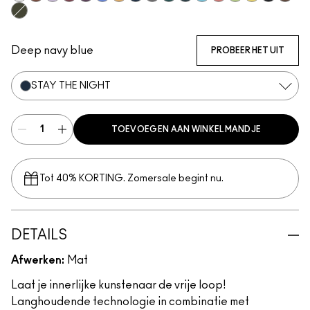
Incorruptible
Skip The Waitlist
Commitment Issues
Nudge Nudge, Ink Ink
Graphic Content
Perpetual Shock!
Neutral Tan
Stay The Night
Isn't It Iron-ic?
Pool Shark
Hell-Bent
Blueberry Milk
Strawberry Milk
Minty Fresh
B-a-n-a-n-a-
Glide Or 
Sick T
Serial Monogamist
Deep navy blue
PROBEER HET UIT
STAY THE NIGHT
TOEVOEGEN AAN WINKELMANDJE
Tot 40% KORTING. Zomersale begint nu.
DETAILS
Afwerken:
Mat
Laat je innerlijke kunstenaar de vrije loop!
Langhoudende technologie in combinatie met