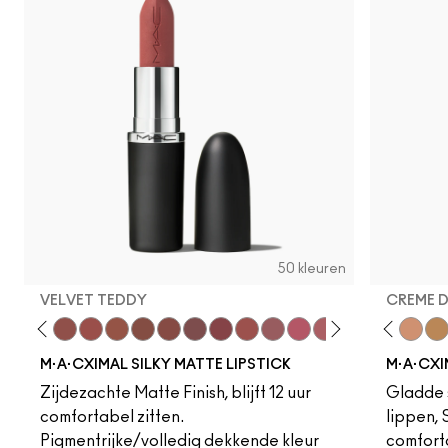
50 kleuren
VELVET TEDDY
CREME 
to
·A·Cximal
eylove
Kinda Sexy
Café Mocha
Velvet Teddy
Mull It To The Max
Taupe
Warm Teddy
Whirl
Soar
Twig Twist
Sweet Deal
Mehr
Get The Hint?
Fleshpot
You Wouldn't Get I
Peachstock
Lipstick Snob
HodgePodge
Candy Yum
Stone
Captiv
Creme
Div
Cal
M·A·CXIMAL SILKY MATTE LIPSTICK
M·A·CXI
Zijdezachte Matte Finish, blijft 12 uur
Gladde s
comfortabel zitten.
lippen,
Pigmentrijke/volledig dekkende kleur
comfort