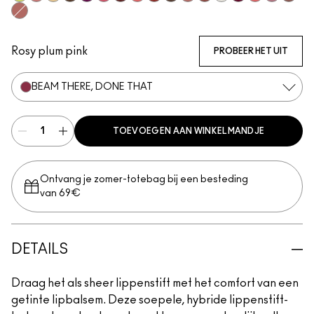
Lil Squirt
$ellout
Sunny Vanilla
I Deserve This
Figgy
Frienda
Housewife
Like I Was Saying…
Work Crush
Uncensored
Well, Well, Well…
Posh Pit
Surprise
It's Yours
Oh, Goodie
Not Humbl
Alone
Thanks, It's MAC
Rosy plum pink
PROBEER HET UIT
BEAM THERE, DONE THAT
TOEVOEGEN AAN WINKELMANDJE
Ontvang je zomer-totebag bij een besteding
van 69€
DETAILS
Draag het als sheer lippenstift met het comfort van een
getinte lipbalsem. Deze soepele, hybride lippenstift-