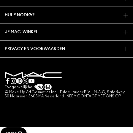
ARTISTIEK
MIJN ACCOUNT
MAC VIVA GLAM
HULP NODIG?
AANMELDEN VOOR E-MAILS
BEWUSTE SCHOONHEID
VOLG MIJN BESTELLING
PROMOTIES
CARRIÈREMOGELIJKHEDEN
JE MAC-WINKEL
VEELGESTELDE VRAGEN
MAC PRO-LIDMAATSCHAP
EEN WINKEL ZOEKEN
RETOUREN EN RUILEN
DIERPROEVEN
PRIVACY EN VOORWAARDEN
MAKE-UP SERVICES
LEVERING
PRIVACYBELEID
BOEK EEN MAKE-UP SERVICE
MIJN ACCOUNT
GEBRUIKSVOORWAARDEN
LIVE CHAT
VERKOOPSVOORWAARDEN
NEEM CONTACT MET ONS OP
NAMAAKPRODUCTEN
Toegankelijkheid
CONTACTEER FABRIKANT
© Make-Up Art Cosmetics Inc. - Estee Lauder B.V. - M·A·C, Safariweg
ALGEMENE VOORWAARDEN POA
50 Maarssen 3605 MA Nederland |
NEEM CONTACT MET ONS OP
BEHEER VAN COOKIES