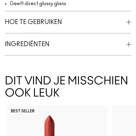
Geeft direct glossy glans
HOE TE GEBRUIKEN
INGREDIËNTEN
DIT VIND JE MISSCHIEN
OOK LEUK
BEST SELLER
Vex
Shroom
Brulé
Nylon
Malt
Orb
Ome
Je