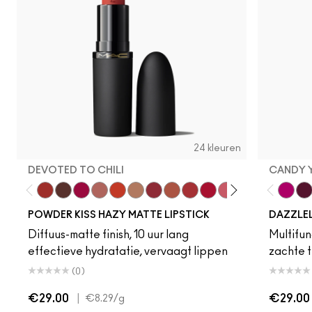
24 kleuren
DEVOTED TO CHILI
CANDY 
Devoted To Chili
Turn To The Left
Twenty-Fun
Teddy 2.0
My Best Life
Off The Market
Dubonnet Buzz
Moving On Up
Brickthrough
Ruby New
Sultriness
Ready To Ming
Stay Curio
A Littl
Candy
On 
Gr
POWDER KISS HAZY MATTE LIPSTICK
DAZZLE
Diffuus-matte finish, 10 uur lang
Multifunc
effectieve hydratatie, vervaagt lippen
zachte t
(0)
€29.00
|
€29.00
€8.29
/g