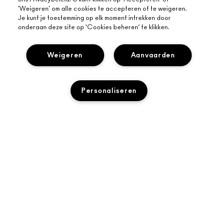
'Weigeren' om alle cookies te accepteren of te weigeren.
Je kunt je toestemming op elk moment intrekken door
onderaan deze site op ‘Cookies beheren’ te klikken.
Weigeren
Aanvaarden
OVER MAC
Personaliseren
ONS VERHAAL
ONLINE SHOPPEN
ARTISTIEK
MIJN ACCOUNT
MAC VIVA GLAM
UITVERKOCHT
HULP NODIG?
AANMELDEN VOOR E-MAILS
BEWUSTE SCHOONHEID
VOLG MIJN BESTELLING
PROMOTIES
CARRIÈREMOGELIJKHEDEN
JE MAC-WINKEL
VEELGESTELDE VRAGEN
MAC PRO-LIDMAATSCHAP
EEN WINKEL ZOEKEN
RETOUREN EN RUILEN
DIERPROEVEN
PRIVACY EN VOORWAARDEN
MAKE-UP SERVICES
LEVERING
PRIVACYBELEID
BOEK EEN MAKE-UP SERVICE