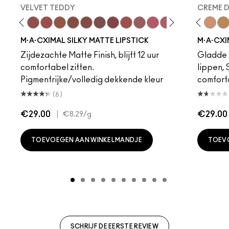
VELVET TEDDY
CREME 
to
·A·Cximal
eylove
Kinda Sexy
Café Mocha
Velvet Teddy
Mull It To The Max
Taupe
Warm Teddy
Whirl
Soar
Twig Twist
Sweet Deal
Mehr
Get The Hint?
Fleshpot
You Wouldn't Get I
Peachstock
Lipstick Snob
HodgePodge
Candy Yum
Stone
Captiv
Creme
Div
Cal
M·A·CXIMAL SILKY MATTE LIPSTICK
M·A·CXI
Zijdezachte Matte Finish, blijft 12 uur
Gladde s
comfortabel zitten.
lippen,
Pigmentrijke/volledig dekkende kleur
comfort
(6)
€29.00
|
€29.00
€8.29
/g
TOEVOEGEN AAN WINKELMANDJE
TOEV
SCHRIJF DE EERSTE REVIEW