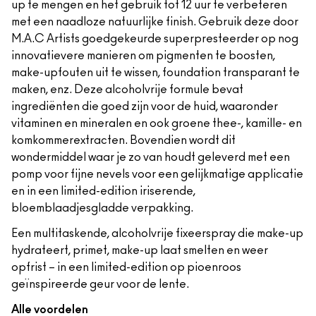
up te mengen en het gebruik tot 12 uur te verbeteren
met een naadloze natuurlijke finish. Gebruik deze door
M.A.C Artists goedgekeurde superpresteerder op nog
innovatievere manieren om pigmenten te boosten,
make-upfouten uit te wissen, foundation transparant te
maken, enz. Deze alcoholvrije formule bevat
ingrediënten die goed zijn voor de huid, waaronder
vitaminen en mineralen en ook groene thee-, kamille- en
komkommerextracten. Bovendien wordt dit
wondermiddel waar je zo van houdt geleverd met een
pomp voor fijne nevels voor een gelijkmatige applicatie
en in een limited-edition iriserende,
bloemblaadjesgladde verpakking.
Een multitaskende, alcoholvrije fixeerspray die make-up
hydrateert, primet, make-up laat smelten en weer
opfrist – in een limited-edition op pioenroos
geïnspireerde geur voor de lente.
Alle voordelen