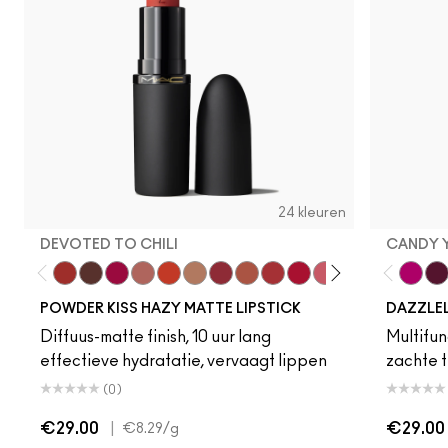
24 kleuren
DEVOTED TO CHILI
CANDY 
Devoted To Chili
Turn To The Left
Twenty-Fun
Teddy 2.0
My Best Life
Off The Market
Dubonnet Buzz
Moving On Up
Brickthrough
Ruby New
Sultriness
Ready To Ming
Stay Curio
A Littl
Candy
On 
Gr
POWDER KISS HAZY MATTE LIPSTICK
DAZZLE
Diffuus-matte finish, 10 uur lang
Multifunc
effectieve hydratatie, vervaagt lippen
zachte t
(0)
€29.00
|
€29.00
€8.29
/g