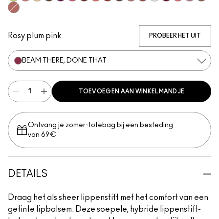
Lil Squirt
$ellout
Sunny Vanilla
I Deserve This
Figgy
Frienda
Housewife
Like I Was Saying…
Work Crush
Uncensored
Well, Well, Well…
Posh Pit
Surprise
It's Yours
Oh, Goodie
Not Humbl
Alone
Thanks, It's MAC
Rosy plum pink
PROBEER HET UIT
BEAM THERE, DONE THAT
TOEVOEGEN AAN WINKELMANDJE
Ontvang je zomer-totebag bij een besteding
van 69€
DETAILS
Draag het als sheer lippenstift met het comfort van een
getinte lipbalsem. Deze soepele, hybride lippenstift-