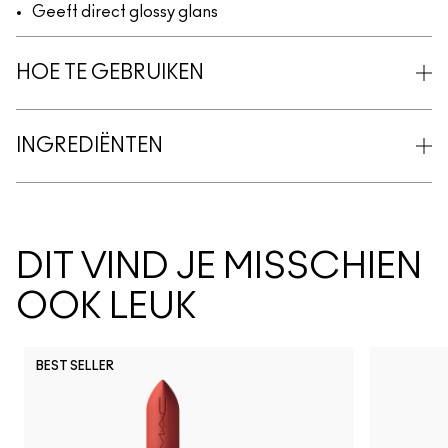
Geeft direct glossy glans
HOE TE GEBRUIKEN
INGREDIËNTEN
DIT VIND JE MISSCHIEN
OOK LEUK
BEST SELLER
Vex
Shroom
Brulé
Nylon
Malt
Orb
Ome
Je