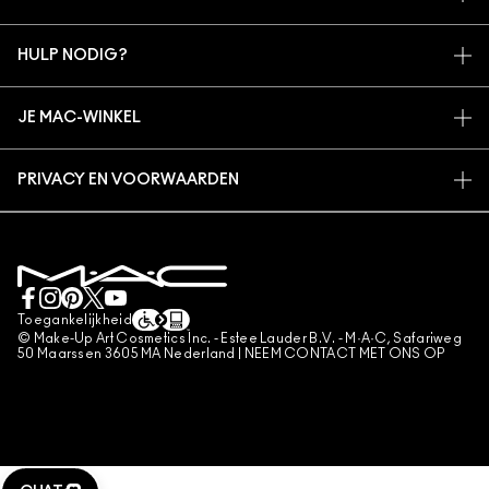
ARTISTIEK
MIJN ACCOUNT
MAC VIVA GLAM
HULP NODIG?
AANMELDEN VOOR E-MAILS
BEWUSTE SCHOONHEID
VOLG MIJN BESTELLING
PROMOTIES
CARRIÈREMOGELIJKHEDEN
JE MAC-WINKEL
VEELGESTELDE VRAGEN
MAC PRO-LIDMAATSCHAP
EEN WINKEL ZOEKEN
RETOUREN EN RUILEN
DIERPROEVEN
PRIVACY EN VOORWAARDEN
MAKE-UP SERVICES
LEVERING
PRIVACYBELEID
BOEK EEN MAKE-UP SERVICE
MIJN ACCOUNT
GEBRUIKSVOORWAARDEN
LIVE CHAT
VERKOOPSVOORWAARDEN
NEEM CONTACT MET ONS OP
NAMAAKPRODUCTEN
Toegankelijkheid
CONTACTEER FABRIKANT
© Make-Up Art Cosmetics Inc. - Estee Lauder B.V. - M·A·C, Safariweg
ALGEMENE VOORWAARDEN POA
50 Maarssen 3605 MA Nederland |
NEEM CONTACT MET ONS OP
BEHEER VAN COOKIES