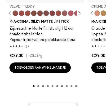
VELVET TEDDY
CREME 
to
·A·Cximal
eylove
Kinda Sexy
Café Mocha
Velvet Teddy
Mull It To The Max
Taupe
Warm Teddy
Whirl
Soar
Twig Twist
Sweet Deal
Mehr
Get The Hint?
Fleshpot
You Wouldn't Get I
Peachstock
Lipstick Snob
HodgePodge
Candy Yum
Stone
Captiv
Creme
Div
Cal
M·A·CXIMAL SILKY MATTE LIPSTICK
M·A·CXI
Zijdezachte Matte Finish, blijft 12 uur
Gladde s
comfortabel zitten.
lippen,
Pigmentrijke/volledig dekkende kleur
comfort
(6)
€29.00
|
€29.00
€8.29
/g
TOEVOEGEN AAN WINKELMANDJE
TOEV