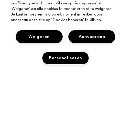
ons Privacybeleid. U kunt klikken op 'Accepteren' of
'Weigeren' om alle cookies te accepteren of te weigeren.
Je kunt je toestemming op elk moment intrekken door
onderaan deze site op ‘Cookies beheren’ te klikken.
Weigeren
Aanvaarden
OVER MAC
Personaliseren
ONS VERHAAL
ONLINE SHOPPEN
ARTISTIEK
MIJN ACCOUNT
MAC VIVA GLAM
TOEVOEGEN AAN WINKELMANDJE
HULP NODIG?
AANMELDEN VOOR E-MAILS
BEWUSTE SCHOONHEID
VOLG MIJN BESTELLING
PROMOTIES
CARRIÈREMOGELIJKHEDEN
JE MAC-WINKEL
VEELGESTELDE VRAGEN
MAC PRO-LIDMAATSCHAP
EEN WINKEL ZOEKEN
RETOUREN EN RUILEN
DIERPROEVEN
PRIVACY EN VOORWAARDEN
MAKE-UP SERVICES
LEVERING