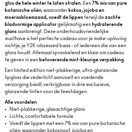
glos de hele winter te laten stralen
. Een
7% mix van pure
botanische oliën
, waaronder
kokos, jojoba en
moerasbloemzaad, voedt de lippen
terwijl de
zachte
bladvormige applicator
gelijkmatig een
hydraterende
glans
aanbrengt. Deze onderhoudsvriendelijke
musthave is het perfecte cadeau voor je make-uploving
nichtje, je Y2K-obsessed baas - of iedereen die van een
glans houdt. Allemaal sprankelend en klaar om cadeau
te geven in een
betoverende mint-kleurige verpakking
.
Een limited edition niet-plakkerige, ultra-glanzende
lipgloss die vederlicht aanvoelt en voedende
verzorging biedt, verkrijgbaar in drie exclusieve,
glanzende tinten voor de feestdagen.
Alle voordelen
Niet-plakkerige, glasachtige glans
Lichte, comfortabele formule
Voedt de lippen met een 7% mix van pure botanische
oliën, waaronder kokosnoot, jojoba en