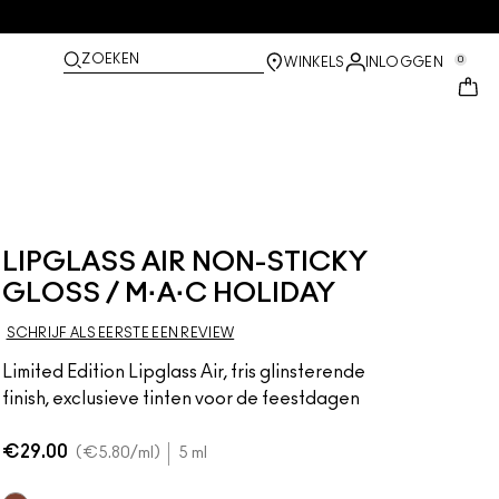
ZOEKEN
0
WINKELS
INLOGGEN
LIPGLASS AIR NON-STICKY
GLOSS / M·A·C HOLIDAY
SCHRIJF ALS EERSTE EEN REVIEW
Limited Edition Lipglass Air, fris glinsterende
finish, exclusieve tinten voor de feestdagen
€29.00
€5.80
/ml
5 ml