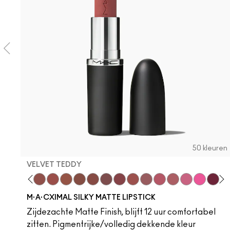
50 kleuren
VELVET TEDDY
 Teddy
are M·A·Cximal
Honeylove
Kinda Sexy
Velvet Teddy
Mull It To The Max
Taupe
Warm Teddy
Whirl
Soar
Twig Twist
Sweet Deal
Mehr
Get The Hint?
You Wouldn't Get
Lipstick Sno
Candy Yu
Fleshpo
Capti
Peac
Di
H
M·A·CXIMAL SILKY MATTE LIPSTICK
Zijdezachte Matte Finish, blijft 12 uur comfortabel
zitten. Pigmentrijke/volledig dekkende kleur