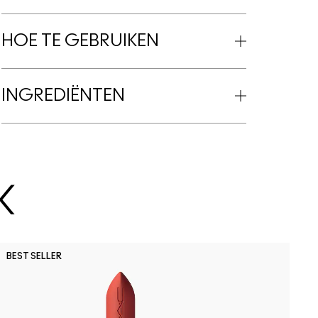
HOE TE GEBRUIKEN
INGREDIËNTEN
K
O
BEST SELLER
M