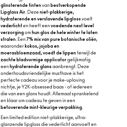
glinsterende tinten
van
bestverkopende
Lipglass Air
. Deze
niet-plakkerige,
hydraterende en verslavende lipgloss
voelt
vederlicht
en heeft een
voedende next level
verzorging
om
hun glos de hele winter te laten
stralen
. Een
7% mix van pure botanische oliën
,
waaronder
kokos, jojoba en
moerasbloemzaad, voedt de lippen
terwijl de
zachte bladvormige applicator
gelijkmatig
een
hydraterende glans
aanbrengt. Deze
onderhoudsvriendelijke musthave is het
perfecte cadeau voor je make-uploving
nichtje, je Y2K-obsessed baas - of iedereen
die van een glans houdt. Allemaal sprankelend
en klaar om cadeau te geven in een
betoverende mint-kleurige verpakking
.
Een limited edition niet-plakkerige, ultra-
glanzende lipgloss die vederlicht aanvoelt en