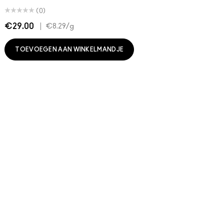
(0)
€29.00
|
€
€8.29
/g
TOEVOEGEN AAN WINKELMANDJE