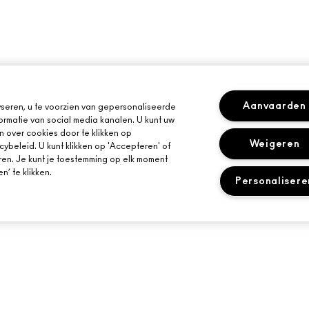
Aanvaarden
seren, u te voorzien van gepersonaliseerde
ormatie van social media kanalen. U kunt uw
n over cookies door te klikken op
Weigeren
cybeleid. U kunt klikken op 'Accepteren' of
ren. Je kunt je toestemming op elk moment
’ te klikken.
Personalisere
HULP NODIG?
JE MAC-WINKEL
VOLG MIJN BESTELLING
EEN WINKEL ZOE
E-MAILS
VEELGESTELDE VRAGEN
MAKE-UP SERVIC