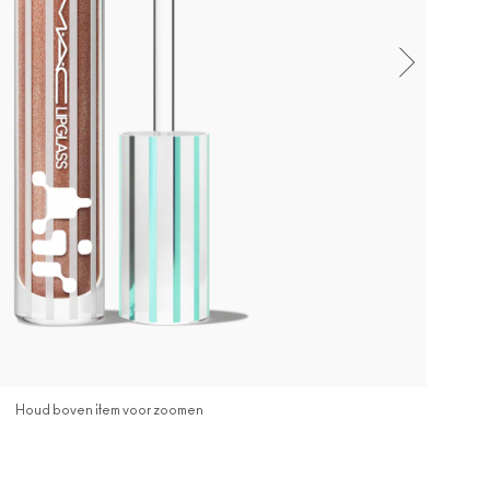
Houd boven item voor zoomen