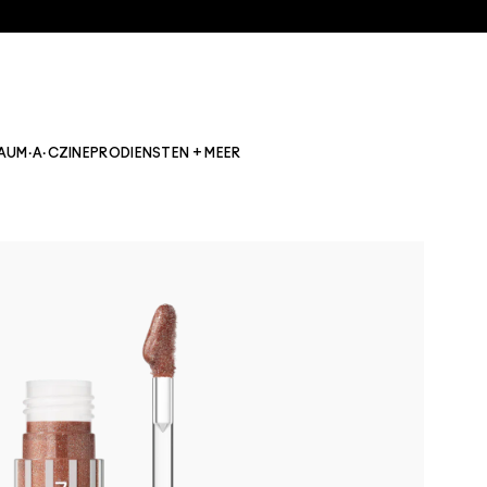
AU
M·A·CZINE
PRO
DIENSTEN + MEER