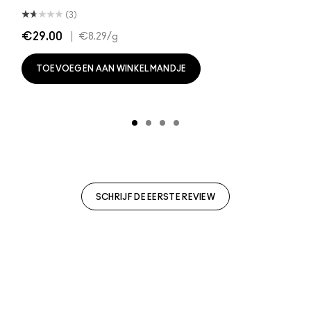
(3)
€29.00
|
€8.29
/g
TOEVOEGEN AAN WINKELMANDJE
SCHRIJF DE EERSTE REVIEW