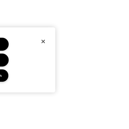
n
PRIVACY EN VOORWAARDEN
KEN
PRIVACYBELEID
ES
GEBRUIKSVOORWAARDEN