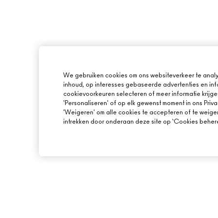
We gebruiken cookies om ons websiteverkeer te analy
inhoud, op interesses gebaseerde advertenties en inf
cookievoorkeuren selecteren of meer informatie krijge
'Personaliseren' of op elk gewenst moment in ons Priva
'Weigeren' om alle cookies te accepteren of te weige
intrekken door onderaan deze site op ‘Cookies beheren
OVER MAC
ONLINE SHOPPEN
ONS VERHAAL
MIJN ACCOUNT
ARTISTIEK
AANMELDEN VOOR 