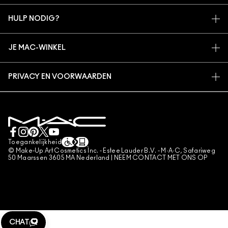
MIJN ACCOUNT
MAC VIVA GLAM
HULP NODIG?
AANMELDEN VOOR E-MAILS
BEWUSTE SCHOONHEID
VOLG MIJN BESTELLING
PROMOTIES
CARRIÈREMOGELIJKHEDEN
JE MAC-WINKEL
VEELGESTELDE VRAGEN
MAC PRO-LIDMAATSCHAP
EEN WINKEL ZOEKEN
RETOUREN EN RUILEN
DIERPROEVEN
PRIVACY EN VOORWAARDEN
MAKE-UP SERVICES
LEVERING
PRIVACYBELEID
BOEK EEN MAKE-UP SERVICE
MIJN ACCOUNT
GEBRUIKSVOORWAARDEN
LIVE CHAT
VERKOOPSVOORWAARDEN
NEEM CONTACT MET ONS OP
NAMAAKPRODUCTEN
Toegankelijkheid
CONTACTEER FABRIKANT
© Make-Up Art Cosmetics Inc. - Estee Lauder B.V. - M·A·C, Safariweg
ALGEMENE VOORWAARDEN POA
50 Maarssen 3605 MA Nederland |
NEEM CONTACT MET ONS OP
BEHEER VAN COOKIES
CHAT