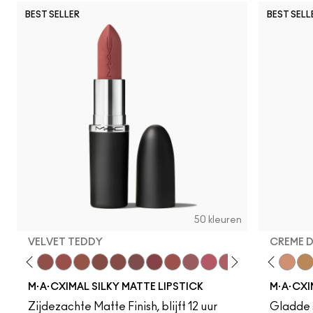
BEST SELLER
BEST SELL
50 kleuren
VELVET TEDDY
CREME 
to
·A·Cximal
eylove
Kinda Sexy
Café Mocha
Velvet Teddy
Mull It To The Max
Taupe
Warm Teddy
Whirl
Soar
Twig Twist
Sweet Deal
Mehr
Get The Hint?
Fleshpot
You Wouldn't Get I
Peachstock
Lipstick Snob
HodgePodge
Candy Yum
Stone
Captiv
Creme
Div
Cal
M·A·CXIMAL SILKY MATTE LIPSTICK
M·A·CXI
Zijdezachte Matte Finish, blijft 12 uur
Gladde s