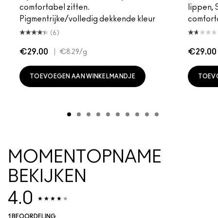
comfortabel zitten.
lippen,
Pigmentrijke/volledig dekkende kleur
comfort
(6)
€29.00
|
€29.00
€8.29
/g
TOEVOEGEN AAN WINKELMANDJE
TOEV
MOMENTOPNAME
BEKIJKEN
4.0
1 BEOORDELING