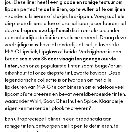
jou. Deze liner heeft een
gladde en romige textuur
om
lippen perfect te
definiëren, op te vullen of te omlijnen
– zonder uitsmeren of stukjes te skippen. Voeg subtiele
diepte en dimensie toe of dramatiseer je contouren met
deze
ultraprecieze Lip Pencil
die in enkele seconden
een natuurlijke definitie en volume creëert. Draag deze
veelzijdige musthave afzonderlijk of met je favoriete
M·A·C Lipstick, Lipglass of beide. Verkrijgbaar in een
breed
scala van 35 door visagisten goedgekeurde
tinten,
van onze populairste tinten zacht beige/bruin
eikenhout tot onze diepste tint, zwarte kaviaar. Deze
legendarische collectie is ontworpen om met alle
lipkleuren van M·A·C te combineren om eindeloos veel
lipcombi's te creëren en bevat wereldberoemde tinten,
waaronder Whirl, Soar, Chestnut en Spice. Klaar om je
eigen kenmerkende liplook te creëren?
Een ultraprecieze lipliner in een breed scala aan
romige tinten, ontworpen om lippen te definiëren, te