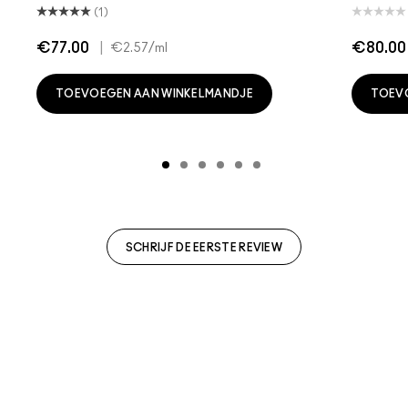
(1)
€77.00
|
€80.00
€2.57
/ml
TOEVOEGEN AAN WINKELMANDJE
TOEV
SCHRIJF DE EERSTE REVIEW