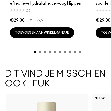
effectieve hydratatie, vervaagt lippen
zachte t
(0)
€29.00
|
€29.00
€8.29
/g
TOEVOEGEN AAN WINKELMANDJE
TOEV
DIT VIND JE MISSCHIEN
OOK LEUK
NIEUW