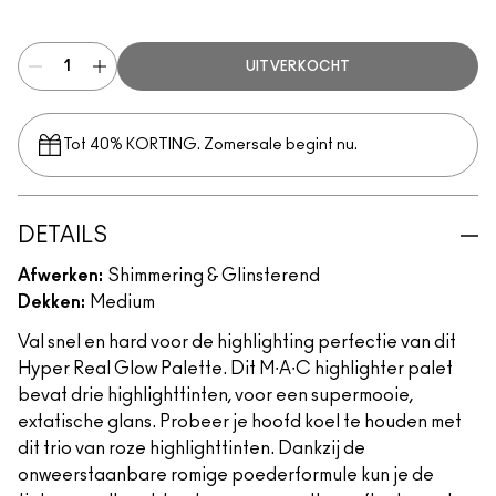
Flash + Awe
UITVERKOCHT
Tot 40% KORTING. Zomersale begint nu.
DETAILS
Afwerken:
Shimmering & Glinsterend
Dekken:
Medium
Val snel en hard voor de highlighting perfectie van dit
Hyper Real Glow Palette. Dit M∙A∙C highlighter palet
bevat drie highlighttinten, voor een supermooie,
extatische glans. Probeer je hoofd koel te houden met
dit trio van roze highlighttinten. Dankzij de
onweerstaanbare romige poederformule kun je de