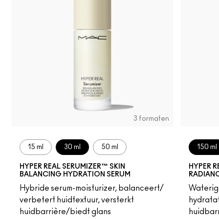
3 formaten
15 ml
30 ml
50 ml
150 ml
HYPER REAL SERUMIZER™ SKIN
HYPER R
BALANCING HYDRATION SERUM
RADIAN
Hybride serum-moisturizer, balanceert/
Waterige
verbetert huidtextuur, versterkt
hydratat
huidbarrière/biedt glans
huidbar