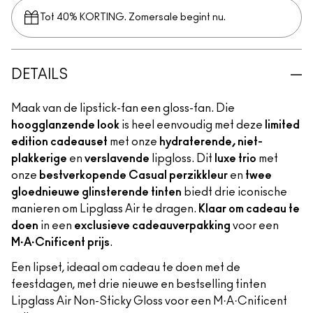
Tot 40% KORTING. Zomersale begint nu.
DETAILS
Maak van de lipstick-fan een gloss-fan. Die
hoogglanzende look
is heel eenvoudig met deze
limited
edition cadeauset
met onze
hydraterende, niet-
plakkerige
en
verslavende
lipgloss. Dit
luxe trio
met
onze
bestverkopende Casual perzikkleur
en
twee
gloednieuwe glinsterende tinten
biedt drie iconische
manieren om Lipglass Air te dragen.
Klaar om cadeau te
doen
in een
exclusieve cadeauverpakking
voor een
M·A·Cnificent prijs
.
Een lipset, ideaal om cadeau te doen met de
feestdagen, met drie nieuwe en bestselling tinten
Lipglass Air Non-Sticky Gloss voor een M·A·Cnificent