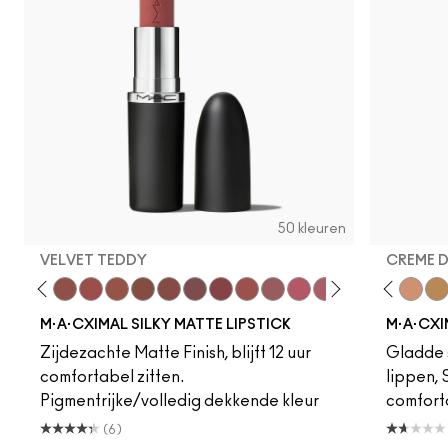
50 kleuren
VELVET TEDDY
CREME 
eddy
e M·A·Cximal
Honeylove
Kinda Sexy
Velvet Teddy
Mull It To The Max
Taupe
Warm Teddy
Whirl
Soar
Twig Twist
Sweet Deal
Mehr
Get The Hint?
Fleshpot
You Wouldn't Get I
Peachstock
Lipstick Snob
HodgePodge
Candy Yum
Stone
Captiv
Creme
Div
Cal
M·A·CXIMAL SILKY MATTE LIPSTICK
M·A·CXI
Zijdezachte Matte Finish, blijft 12 uur
Gladde s
comfortabel zitten.
lippen,
Pigmentrijke/volledig dekkende kleur
comfort
(6)