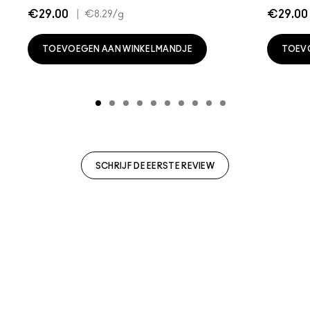
€29.00
|
€29.00
€8.29
/g
TOEVOEGEN AAN WINKELMANDJE
TOEV
SCHRIJF DE EERSTE REVIEW