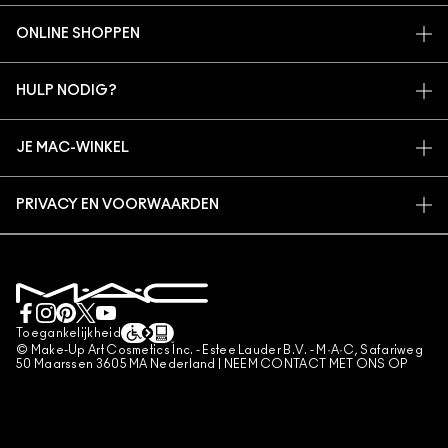
ONS VERHAAL
ONLINE SHOPPEN
ARTISTIEK
MIJN ACCOUNT
MAC VIVA GLAM
HULP NODIG?
AANMELDEN VOOR E-MAILS
BEWUSTE SCHOONHEID
VOLG MIJN BESTELLING
PROMOTIES
CARRIÈREMOGELIJKHEDEN
JE MAC-WINKEL
VEELGESTELDE VRAGEN
MAC PRO-LIDMAATSCHAP
EEN WINKEL ZOEKEN
RETOUREN EN RUILEN
DIERPROEVEN
PRIVACY EN VOORWAARDEN
MAKE-UP SERVICES
LEVERING
PRIVACYBELEID
BOEK EEN MAKE-UP SERVICE
MIJN ACCOUNT
GEBRUIKSVOORWAARDEN
LIVE CHAT
VERKOOPSVOORWAARDEN
NEEM CONTACT MET ONS OP
NAMAAKPRODUCTEN
Toegankelijkheid
CONTACTEER FABRIKANT
© Make-Up Art Cosmetics Inc. - Estee Lauder B.V. - M·A·C, Safariweg
ALGEMENE VOORWAARDEN POA
50 Maarssen 3605 MA Nederland |
NEEM CONTACT MET ONS OP
BEHEER VAN COOKIES