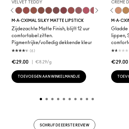
VELVET TEDDY
CREME 
eddy
e M·A·Cximal
Honeylove
Kinda Sexy
Velvet Teddy
Mull It To The Max
Taupe
Warm Teddy
Whirl
Soar
Twig Twist
Sweet Deal
Mehr
Get The Hint?
Fleshpot
You Wouldn't Get I
Peachstock
Lipstick Snob
HodgePodge
Candy Yum
Stone
Captiv
Creme
Div
Cal
M·A·CXIMAL SILKY MATTE LIPSTICK
M·A·CXI
Zijdezachte Matte Finish, blijft 12 uur
Gladde s
comfortabel zitten.
lippen,
Pigmentrijke/volledig dekkende kleur
comfort
(6)
€29.00
|
€29.00
€8.29
/g
TOEVOEGEN AAN WINKELMANDJE
TOEV
SCHRIJF DE EERSTE REVIEW