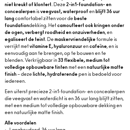
niet kreukt of klontert
. Deze
2-in1-foundation- en
concealerpen
is
veegvast, waterproof
en
blijft 36 uur
lang
comfortabel zitten voor de
beste
foundation
dekking. Het
camoufleert ook kringen onder
de ogen, verbergt roodheid en onzuiverheden
, en
egaliseert de teint
. De
maskervriendelijke
formule is
verrijkt met
vitamine E, hyaluronzuur
en
cafeïne
, en is
eenvoudig aan te brengen, op te bouwen en te
blenden. Verkrijgbaar in
33 flexibele, medium tot
volledige opbouwbare tinten
met een
natuurlijke matte
finish
– deze
lichte, hydraterende
pen is bedoeld voor
iedereen.
Een uiterst precieze 2-in1-foundation- en concealerpen
die veegvast en waterdicht is en 36 uur lang blijft zitten,
met een medium tot volledige opbouwbare dekking en
een natuurlijke matte finish.
Alle voordelen