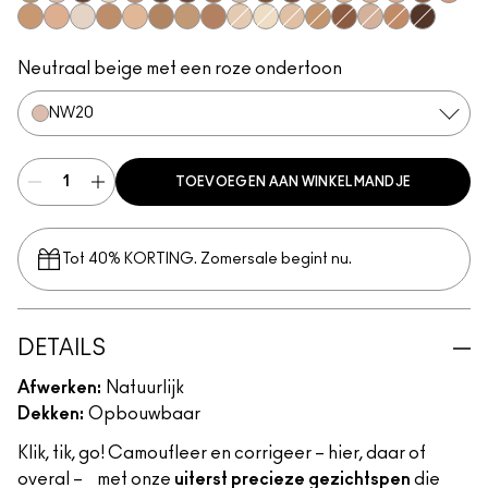
NC37
NW20
NC55
NC13
NW35
NW55
NW50
NC45
NW15
NC50
NW45
NC17
NW18
NW22
NC27
NC47
NW30
NC40
NW25
NW13
NC42
NC25
NC35
NC30
NC41
NC15
NC12
N18
NC38
NW40
NC20
NC44
NW60
Neutraal beige met een roze ondertoon
NW20
TOEVOEGEN AAN WINKELMANDJE
Tot 40% KORTING. Zomersale begint nu.
DETAILS
Afwerken:
Natuurlijk
Dekken:
Opbouwbaar
Klik, tik, go! Camoufleer en corrigeer – hier, daar of
overal – met onze
uiterst precieze gezichtspen
die