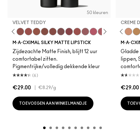
50 kleuren
VELVET TEDDY
CREME 
eddy
e M·A·Cximal
Honeylove
Kinda Sexy
Velvet Teddy
Mull It To The Max
Taupe
Warm Teddy
Whirl
Soar
Twig Twist
Sweet Deal
Mehr
Get The Hint?
Fleshpot
You Wouldn't Get I
Peachstock
Lipstick Snob
HodgePodge
Candy Yum
Stone
Captiv
Creme
Div
Cal
M·A·CXIMAL SILKY MATTE LIPSTICK
M·A·CXI
Zijdezachte Matte Finish, blijft 12 uur
Gladde s
comfortabel zitten.
lippen,
Pigmentrijke/volledig dekkende kleur
comfort
(6)
€29.00
|
€29.00
€8.29
/g
TOEVOEGEN AAN WINKELMANDJE
TOEV