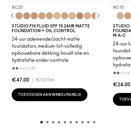
NC25
NC15
18
C4
C40
NC25
NW20
NW22
NC27
NC30
N5
N6
C3.5
NW25
N6.5
NC35
NC37
NC38
NC40
NC15
NC4
NC
STUDIO FIX FLUID SPF 15 24HR MATTE
STUDIO 
FOUNDATION + OIL CONTROL
FOUNDAT
M·A·C
24-uur ademende/zacht-matte
24-uur 
foundation, medium-tot-volledig
foundati
opbouwbare dekking, houdt olie en
opbouwb
hydratatie onder controle
hydratat
(1)
€47.00
|
€1.57
/ml
€24.00
TOEVOEGEN AAN WINKELMANDJE
TOEV