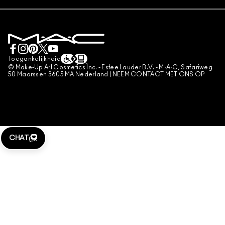
LEVERING
PRIVACYBELEID
BOEK EEN MAKE-UP SERVICE
MIJN ACCOUNT
GEBRUIKSVOORWAARDEN
LIVE CHAT
VERKOOPSVOORWAARDEN
NEEM CONTACT MET ONS OP
NAMAAKPRODUCTEN
Toegankelijkheid
CONTACTEER FABRIKANT
© Make-Up Art Cosmetics Inc. - Estee Lauder B.V. - M·A·C, Safariweg
ALGEMENE VOORWAARDEN POA
50 Maarssen 3605 MA Nederland |
NEEM CONTACT MET ONS OP
BEHEER VAN COOKIES
CHAT