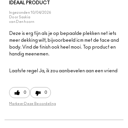
IDEAAL PRODUCT
Ingezonden
10/04/2026
Door
Saskia
van
Den hoorn
Deze is erg fijn als je op bepaalde plekken net iets
meer dekking wilt, bijvoorbeeld icm met de face and
body. Vind de finish ook heel mooi. Top product en
handig meenemen.
Laatste regel
Ja, ik zou aanbevelen aan een vriend
0
0
Markeer Deze Beoordeling