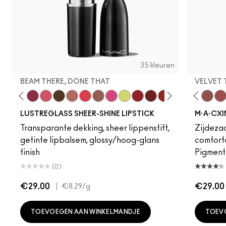
35 kleuren
BEAM THERE, DONE THAT
VELVET
 Your Imagination
e I Was Saying…
Uncensored
Business Casual
Beam There, Done That
Frienda
I Deserve This
Well, Well, Well…
Hot Girl Pink
Gummy Bare
Acting Natural
Hug Me
Unbothered
No Photos
Dare Me
Lil Squirt
Folio
Lady Bug
Yash
PDA
Cool Teddy
Work Crush
Bare M·A·Cximal
Surprise
Honeylove
Cockney
Kinda Sex
It's Your
Velvet
Kiss
Mul
LUSTREGLASS SHEER-SHINE LIPSTICK
M·A·CXI
Transparante dekking, sheer lippenstift,
Zijdezac
getinte lipbalsem, glossy/hoog-glans
comforta
finish
Pigmentr
(0)
€29.00
|
€29.00
€8.29
/g
TOEVOEGEN AAN WINKELMANDJE
TOEV