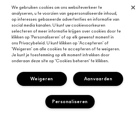
We gebruiken cookies om ons websiteverkeer te
analyseren, u te voorzien van gepersonaliseerde inhoud,
op interesses gebaseerde advertenties en informatie van
social media kanalen. U kunt uw cookievoorkeuren
selecteren of meer informatie krijgen over cookies door te
klikken op 'Personaliseren' of op elk gewenst moment in
ons Privacybeleid. U kunt klikken op 'Accepteren' of
'Weigeren' om alle cookies te accepteren of te weigeren.
Je kunt je toestemming op elk moment intrekken door
onderaan deze site op ‘Cookies beheren’ te klikken.
Weigeren
Aanvaarden
Personaliseren
OVER MAC
ONS VERHAAL
ONLINE SHOPPEN
ARTISTIEK
MIJN ACCOUNT
TOEVOEGEN AAN WINKELMANDJE
MAC VIVA GLAM
HULP NODIG?