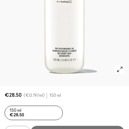
Foundation Finder
Mini MAC
SHOP ALLE BORSTELS
SHOP ALLES GEZICHT
SHOP ALLES OGEN
€28.50
€0.19
/ml
150 ml
150 ml
€28.50