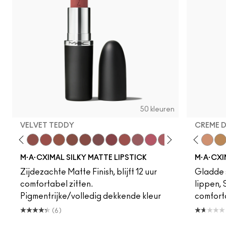
50 kleuren
VELVET TEDDY
CREME 
to
·A·Cximal
eylove
Kinda Sexy
Café Mocha
Velvet Teddy
Mull It To The Max
Taupe
Warm Teddy
Whirl
Soar
Twig Twist
Sweet Deal
Mehr
Get The Hint?
Fleshpot
You Wouldn't Get I
Peachstock
Lipstick Snob
HodgePodge
Candy Yum
Stone
Captiv
Creme
Div
Cal
M·A·CXIMAL SILKY MATTE LIPSTICK
M·A·CXI
Zijdezachte Matte Finish, blijft 12 uur
Gladde s
comfortabel zitten.
lippen,
Pigmentrijke/volledig dekkende kleur
comfort
(6)