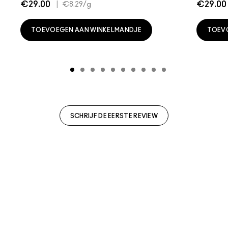
€29.00
|
€29.00
€8.29
/g
TOEVOEGEN AAN WINKELMANDJE
TOEV
SCHRIJF DE EERSTE REVIEW