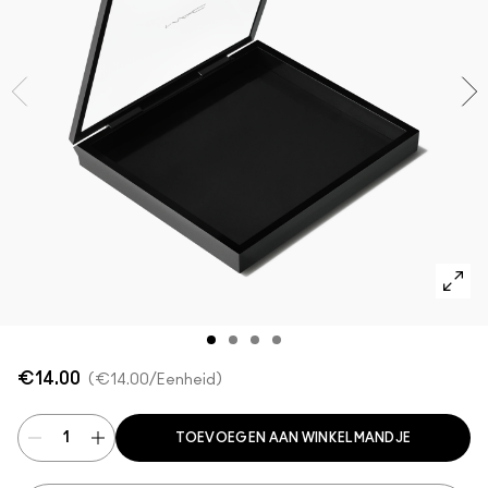
Foundation Finder
Mini MAC
SHOP ALLE BORSTELS
SHOP ALLES GEZICHT
SHOP ALLES OGEN
€14.00
€14.00
/Eenheid
TOEVOEGEN AAN WINKELMANDJE