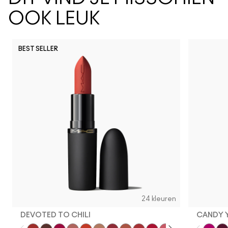
OOK LEUK
BEST SELLER
Spice It Up
Syrup
Sunny Van
Can't
Si
24 kleuren
DEVOTED TO CHILI
CANDY 