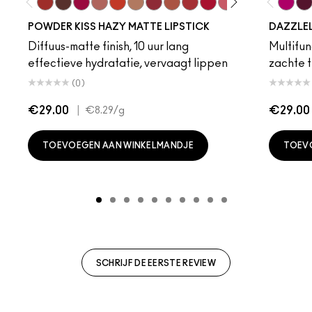
Devoted To Chili
Turn To The Left
Twenty-Fun
Teddy 2.0
My Best Life
Off The Market
Dubonnet Buzz
Moving On Up
Brickthrough
Ruby New
Sultriness
Ready To Ming
Stay Curio
A Littl
Candy
On 
Gr
POWDER KISS HAZY MATTE LIPSTICK
DAZZLE
Diffuus-matte finish, 10 uur lang
Multifunc
effectieve hydratatie, vervaagt lippen
zachte t
(0)
€29.00
|
€29.00
€8.29
/g
TOEVOEGEN AAN WINKELMANDJE
TOEV
SCHRIJF DE EERSTE REVIEW