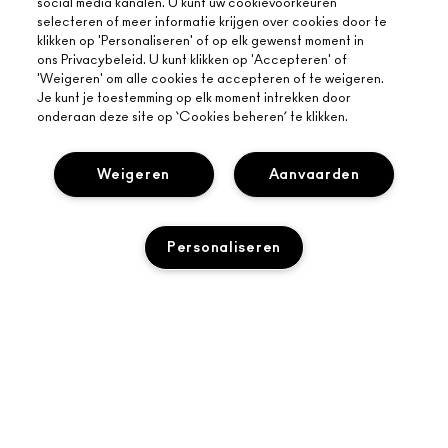
social media kanalen. U kunt uw cookievoorkeuren
selecteren of meer informatie krijgen over cookies door te
klikken op 'Personaliseren' of op elk gewenst moment in
ons Privacybeleid. U kunt klikken op 'Accepteren' of
'Weigeren' om alle cookies te accepteren of te weigeren.
Je kunt je toestemming op elk moment intrekken door
onderaan deze site op ‘Cookies beheren’ te klikken.
Weigeren
Aanvaarden
Personaliseren
OVER MAC
ONS VERHAAL
ONLINE SHOPPEN
ARTISTIEK
TOEVOEGEN AAN WINKELMANDJE
MIJN ACCOUNT
MAC VIVA GLAM
HULP NODIG?
AANMELDEN VOOR E-MAILS
BEWUSTE SCHOONHEID
VOLG MIJN BESTELLING
PROMOTIES
CARRIÈREMOGELIJKHEDEN
JE MAC-WINKEL
VEELGESTELDE VRAGEN
MAC PRO-LIDMAATSCHAP