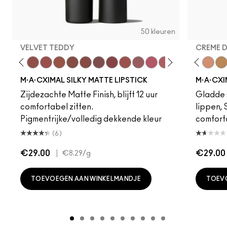
50 kleuren
VELVET TEDDY
CREME 
eddy
e M·A·Cximal
Honeylove
Kinda Sexy
Velvet Teddy
Mull It To The Max
Taupe
Warm Teddy
Whirl
Soar
Twig Twist
Sweet Deal
Mehr
Get The Hint?
Fleshpot
You Wouldn't Get I
Peachstock
Lipstick Snob
HodgePodge
Candy Yum
Stone
Captiv
Creme
Div
Cal
M·A·CXIMAL SILKY MATTE LIPSTICK
M·A·CXI
Zijdezachte Matte Finish, blijft 12 uur
Gladde s
comfortabel zitten.
lippen,
Pigmentrijke/volledig dekkende kleur
comfort
(6)
€29.00
|
€29.00
€8.29
/g
TOEVOEGEN AAN WINKELMANDJE
TOEV