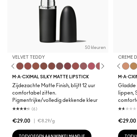
50 kleuren
VELVET TEDDY
CREME 
eddy
e M·A·Cximal
Honeylove
Kinda Sexy
Velvet Teddy
Mull It To The Max
Taupe
Warm Teddy
Whirl
Soar
Twig Twist
Sweet Deal
Mehr
Get The Hint?
Fleshpot
You Wouldn't Get I
Peachstock
Lipstick Snob
HodgePodge
Candy Yum
Stone
Captiv
Creme
Div
Cal
M·A·CXIMAL SILKY MATTE LIPSTICK
M·A·CXI
Zijdezachte Matte Finish, blijft 12 uur
Gladde s
comfortabel zitten.
lippen,
Pigmentrijke/volledig dekkende kleur
comfort
(6)
€29.00
|
€29.00
€8.29
/g
TOEVOEGEN AAN WINKELMANDJE
TOEV