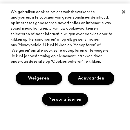
We gebruiken cookies om ons websiteverkeer te
analyseren, u te voorzien van gepersonaliseerde inhoud,
op interesses gebaseerde advertenties en informatie van
social media kanalen. U kunt uw cookievoorkeuren
selecteren of meer informatie krijgen over cookies door te
klikken op 'Personaliseren' of op elk gewenst moment in
ons Privacybeleid. U kunt klikken op 'Accepteren' of
'Weigeren' om alle cookies te accepteren of te weigeren.
Je kunt je toestemming op elk moment intrekken door
onderaan deze site op ‘Cookies beheren’ te klikken.
Weigeren
Aanvaarden
Personaliseren
OVER MAC
ONS VERHAAL
ONLINE SHOPPEN
ARTISTIEK
UITVERKOCHT
MIJN ACCOUNT
MAC VIVA GLAM