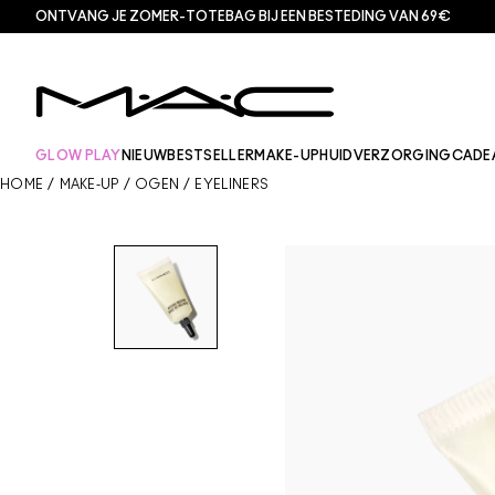
ONTVANG JE ZOMER-TOTEBAG BIJ EEN BESTEDING VAN 69€
GLOW PLAY
NIEUW
BESTSELLER
MAKE-UP
HUIDVERZORGING
CADE
HOME
/
MAKE-UP
/
OGEN
/
EYELINERS