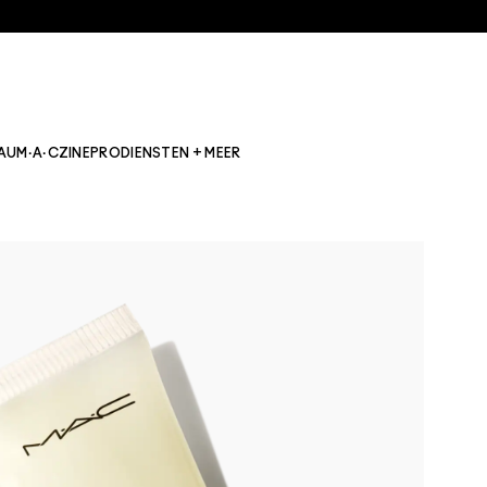
AU
M·A·CZINE
PRO
DIENSTEN + MEER