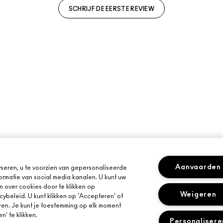
SCHRIJF DE EERSTE REVIEW
Aanvaarden
seren, u te voorzien van gepersonaliseerde
ormatie van social media kanalen. U kunt uw
n over cookies door te klikken op
Weigeren
cybeleid. U kunt klikken op 'Accepteren' of
ren. Je kunt je toestemming op elk moment
’ te klikken.
Personalisere