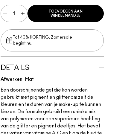
TOEVOEGEN AAN
WINKELMANDJE
Tot 40% KORTING. Zomersale
begint nu.
DETAILS
Afwerken:
Mat
Een doorschijnende gel die kan worden
gebruikt met pigment en glitter om zelf de
kleuren en texturen van je make-up te kunnen
kiezen. De formule gebruikt een unieke mix
van polymeren voor een superieure hechting
van de glitter en pigment deeltjes. Het bevat
derivaten van vitamine A, C en E om de huid te