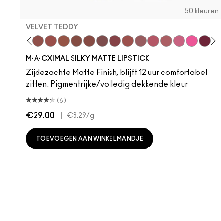
50 kleuren
VELVET TEDDY
 Teddy
are M·A·Cximal
Honeylove
Kinda Sexy
Velvet Teddy
Mull It To The Max
Taupe
Warm Teddy
Whirl
Soar
Twig Twist
Sweet Deal
Mehr
Get The Hint?
You Wouldn't Get
Lipstick Sno
Candy Yu
Fleshpo
Capti
Peac
Di
H
M·A·CXIMAL SILKY MATTE LIPSTICK
Zijdezachte Matte Finish, blijft 12 uur comfortabel
zitten. Pigmentrijke/volledig dekkende kleur
(6)
€29.00
|
€8.29
/g
TOEVOEGEN AAN WINKELMANDJE