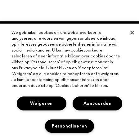
OVER MAC
We gebruiken cookies om ons websiteverkeer te
analyseren, u te voorzien van gepersonaliseerde inhoud,
ONS VERHAAL
op interesses gebaseerde advertenties en informatie van
ONLINE SHOPPEN
ARTISTIEK
social media kanalen. U kunt uw cookievoorkeuren
selecteren of meer informatie krijgen over cookies door te
MIJN ACCOUNT
MAC VIVA GLAM
klikken op 'Personaliseren' of op elk gewenst moment in
HULP NODIG?
AANMELDEN VOOR E-MAILS
ons Privacybeleid. U kunt klikken op 'Accepteren' of
BEWUSTE SCHOONHEID
'Weigeren' om alle cookies te accepteren of te weigeren.
VOLG MIJN BESTELLING
PROMOTIES
CARRIÈREMOGELIJKHEDEN
Je kunt je toestemming op elk moment intrekken door
JE MAC-WINKEL
VEELGESTELDE VRAGEN
onderaan deze site op ‘Cookies beheren’ te klikken.
MAC PRO-LIDMAATSCHAP
EEN WINKEL ZOEKEN
RETOUREN EN RUILEN
DIERPROEVEN
PRIVACY EN VOORWAARDEN
Weigeren
Aanvaarden
MAKE-UP SERVICES
LEVERING
PRIVACYBELEID
BOEK EEN MAKE-UP SERVICE
MIJN ACCOUNT
GEBRUIKSVOORWAARDEN
LIVE CHAT
Personaliseren
VERKOOPSVOORWAARDEN
NEEM CONTACT MET ONS OP