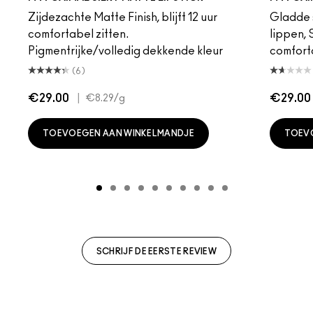
Zijdezachte Matte Finish, blijft 12 uur
Gladde s
comfortabel zitten.
lippen,
Pigmentrijke/volledig dekkende kleur
comfort
(6)
€29.00
|
€29.00
€8.29
/g
TOEVOEGEN AAN WINKELMANDJE
TOEV
SCHRIJF DE EERSTE REVIEW