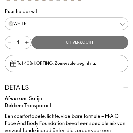
N3
N2
C1
C3
C5
N5
N1
White
C2
C4
C6
Puur helder wit
WHITE
UITVERKOCHT
Tot 40% KORTING. Zomersale begint nu.
DETAILS
Afwerken:
Satijn
Dekken:
Transparant
Een comfortabele, lichte, vloeibare formule – M∙A∙C
Face And Body Foundation bevat een speciale mix van
verzachtende ingrediënten die zorgen voor een