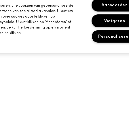
Aanvaarden
seren, u te voorzien van gepersonaliseerde
ormatie van social media kanalen. U kunt uw
n over cookies door te klikken op
Weigeren
cybeleid. U kunt klikken op 'Accepteren' of
ren. Je kunt je toestemming op elk moment
’ te klikken.
Personalisere
HULP NODIG?
JE MAC-WINKEL
VOLG MIJN BESTELLING
EEN WINKEL ZOE
E-MAILS
VEELGESTELDE VRAGEN
MAKE-UP SERVIC
RETOUREN EN RUILEN
BOEK EEN MAKE-
LEVERING
MIJN ACCOUNT
LIVE CHAT
NEEM CONTACT MET ONS OP