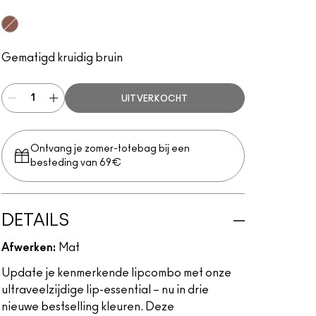
Spiced Tea
Gematigd kruidig bruin
UITVERKOCHT
Ontvang je zomer-totebag bij een
besteding van 69€
DETAILS
Afwerken:
Mat
Update je kenmerkende lipcombo met onze
ultraveelzijdige lip-essential – nu in drie
nieuwe bestselling kleuren. Deze