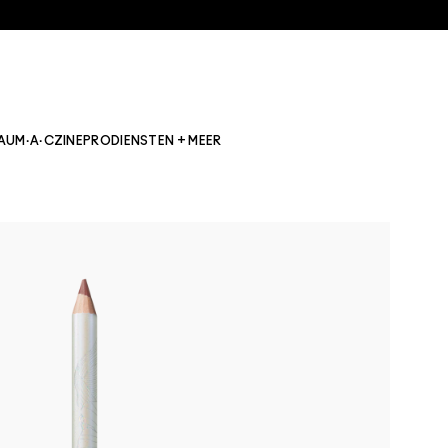
AU
M·A·CZINE
PRO
DIENSTEN + MEER