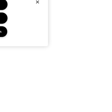
n
PRIVACY EN VOORWAARDEN
KEN
PRIVACYBELEID
ES
GEBRUIKSVOORWAARDEN
UP SERVICE
VERKOOPSVOORWAARDEN
NAMAAKPRODUCTEN
ALGEMENE VOORWAARDEN POA
BEHEER VAN COOKIES