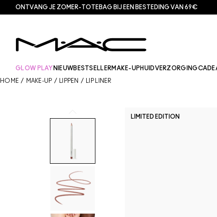
ONTVANG JE ZOMER-TOTEBAG BIJ EEN BESTEDING VAN 69€
GLOW PLAY
NIEUW
BESTSELLER
MAKE-UP
HUIDVERZORGING
CADE
HOME
/
MAKE-UP
/
LIPPEN
/
LIP LINER
LIMITED EDITION