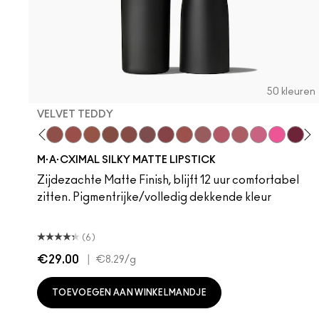
50 kleuren
VELVET TEDDY
hoto
 M·A·Cximal
oneylove
Kinda Sexy
Café Mocha
Velvet Teddy
Mull It To The Max
Taupe
Warm Teddy
Whirl
Soar
Twig Twist
Sweet Deal
Mehr
Get The Hint?
You Wouldn't Get
Lipstick Sno
Candy Yu
Capti
Di
M·A·CXIMAL SILKY MATTE LIPSTICK
Zijdezachte Matte Finish, blijft 12 uur comfortabel
zitten. Pigmentrijke/volledig dekkende kleur
(6)
€29.00
|
€8.29
/g
TOEVOEGEN AAN WINKELMANDJE