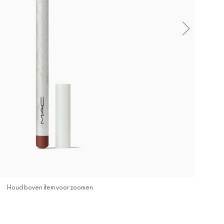
Houd boven item voor zoomen