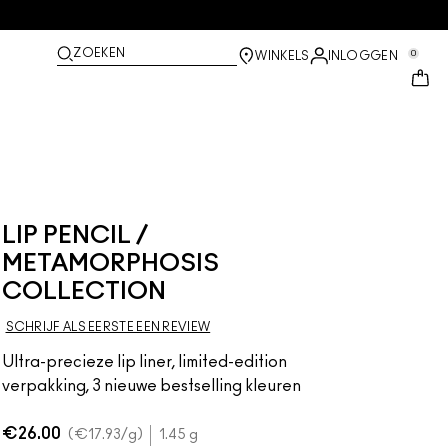
ZOEKEN
0
WINKELS
INLOGGEN
LIP PENCIL /
METAMORPHOSIS
COLLECTION
SCHRIJF ALS EERSTE EEN REVIEW
Ultra-precieze lip liner, limited-edition
verpakking, 3 nieuwe bestselling kleuren
€26.00
€17.93
/g
1.45 g