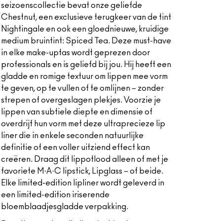
seizoenscollectie bevat onze geliefde
Chestnut, een exclusieve terugkeer van de tint
Nightingale en ook een gloednieuwe, kruidige
medium bruintint: Spiced Tea. Deze must-have
in elke make-uptas wordt geprezen door
professionals en is geliefd bij jou. Hij heeft een
gladde en romige textuur om lippen mee vorm
te geven, op te vullen of te omlijnen – zonder
strepen of overgeslagen plekjes. Voorzie je
lippen van subtiele diepte en dimensie of
overdrijf hun vorm met deze ultraprecieze lip
liner die in enkele seconden natuurlijke
definitie of een voller uitziend effect kan
creëren. Draag dit lippotlood alleen of met je
favoriete M·A·C lipstick, Lipglass – of beide.
Elke limited-edition lipliner wordt geleverd in
een limited-edition iriserende
bloemblaadjesgladde verpakking.