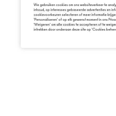
We gebruiken cookies om ons websiteverkeer te analy
inhoud, op interesses gebaseerde advertenties en inf
cookievoorkeuren selecteren of meer informatie krijge
'Personaliseren' of op elk gewenst moment in ons Priva
'Weigeren' om alle cookies te accepteren of te weige
intrekken door onderaan deze site op ‘Cookies beheren
OVER MAC
ONLINE SHOPPEN
ONS VERHAAL
MIJN ACCOUNT
ARTISTIEK
AANMELDEN VOOR 
MAC VIVA GLAM
PROMOTIES
BEWUSTE SCHOONHEID
CARRIÈREMOGELIJKHEDEN
MAC PRO-LIDMAATSCHAP
DIERPROEVEN