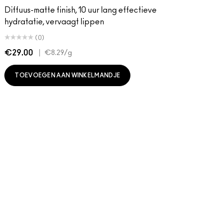
Diffuus-matte finish, 10 uur lang effectieve
hydratatie, vervaagt lippen
(0)
€29.00
|
€
€8.29
/g
TOEVOEGEN AAN WINKELMANDJE