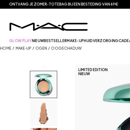
ONTVANG JE ZOMER-TOTEBAG BIJ EEN BESTEDING VAN 69€
GLOW PLAY
NIEUW
BESTSELLER
MAKE-UP
HUIDVERZORGING
CADE
HOME
/
MAKE-UP
/
OGEN
/
OOGSCHADUW
LIMITED EDITION
NIEUW