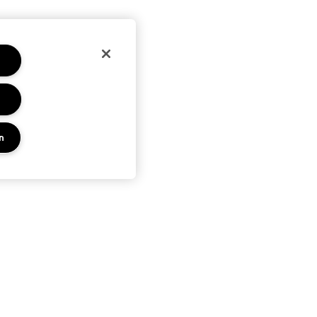
n
PRIVACY EN VOORWAARDEN
KEN
PRIVACYBELEID
ES
GEBRUIKSVOORWAARDEN
UP SERVICE
VERKOOPSVOORWAARDEN
NAMAAKPRODUCTEN