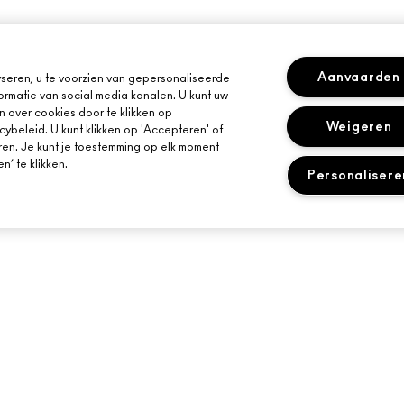
Aanvaarden
seren, u te voorzien van gepersonaliseerde
ormatie van social media kanalen. U kunt uw
n over cookies door te klikken op
Weigeren
cybeleid. U kunt klikken op 'Accepteren' of
ren. Je kunt je toestemming op elk moment
’ te klikken.
Personalisere
HULP NODIG?
JE MAC-WINKEL
VOLG MIJN BESTELLING
EEN WINKEL ZOE
E-MAILS
VEELGESTELDE VRAGEN
MAKE-UP SERVIC
RETOUREN EN RUILEN
BOEK EEN MAKE-
LEVERING