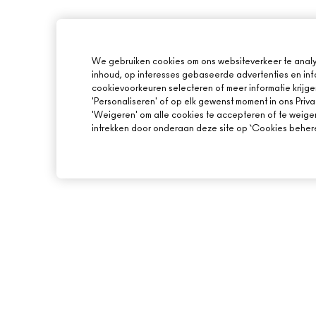
We gebruiken cookies om ons websiteverkeer te analy
inhoud, op interesses gebaseerde advertenties en inf
cookievoorkeuren selecteren of meer informatie krijge
'Personaliseren' of op elk gewenst moment in ons Priva
'Weigeren' om alle cookies te accepteren of te weige
intrekken door onderaan deze site op ‘Cookies beheren
OVER MAC
ONLINE SHOPPEN
ONS VERHAAL
MIJN ACCOUNT
ARTISTIEK
AANMELDEN VOOR 
MAC VIVA GLAM
PROMOTIES
BEWUSTE SCHOONHEID