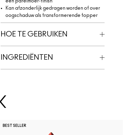
een parelmoer-finish
Kan afzonderlijk gedragen worden of over
oogschaduw als transformerende topper
HOE TE GEBRUIKEN
INGREDIËNTEN
K
O
BEST SELLER