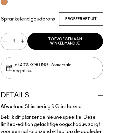
Glimmer For Breakfast
Sprankelend goudbrons
PROBEER HET UIT
TOEVOEGEN AAN
WINKELMANDJE
Tot 40% KORTING. Zomersale
begint nu.
DETAILS
Afwerken:
Shimmering & Glinsterend
Bekijk dit glanzende nieuwe speeltje. Deze
limited-edition gelachtige oogschaduw zorgt
voor een nat-glanzend effect op de oogleden