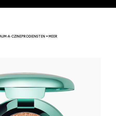
AU
M·A·CZINE
PRO
DIENSTEN + MEER