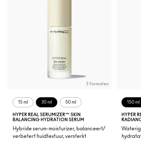
3 formaten
15 ml
30 ml
50 ml
150 ml
HYPER REAL SERUMIZER™ SKIN
HYPER R
BALANCING HYDRATION SERUM
RADIAN
Hybride serum-moisturizer, balanceert/
Waterige
verbetert huidtextuur, versterkt
hydratat