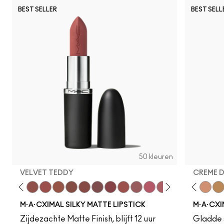
BEST SELLER
BEST SELL
50 kleuren
VELVET TEDDY
CREME 
eddy
e M·A·Cximal
Honeylove
Kinda Sexy
Velvet Teddy
Mull It To The Max
Taupe
Warm Teddy
Whirl
Soar
Twig Twist
Sweet Deal
Mehr
Get The Hint?
Fleshpot
You Wouldn't Get I
Peachstock
Lipstick Snob
HodgePodge
Candy Yum
Stone
Captiv
Creme
Div
Cal
M·A·CXIMAL SILKY MATTE LIPSTICK
M·A·CXI
Zijdezachte Matte Finish, blijft 12 uur
Gladde s