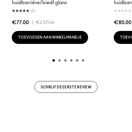
huidbarrière/biedt glans
huidbar
(1)
€77.00
|
€80.00
€2.57
/ml
TOEVOEGEN AAN WINKELMANDJE
TOEV
SCHRIJF DE EERSTE REVIEW