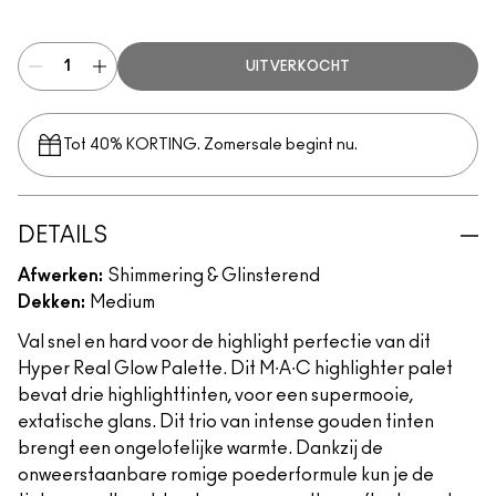
Get It Glowin’
UITVERKOCHT
Tot 40% KORTING. Zomersale begint nu.
DETAILS
Afwerken:
Shimmering & Glinsterend
Dekken:
Medium
Val snel en hard voor de highlight perfectie van dit
Hyper Real Glow Palette. Dit M∙A∙C highlighter palet
bevat drie highlighttinten, voor een supermooie,
extatische glans. Dit trio van intense gouden tinten
brengt een ongelofelijke warmte. Dankzij de
onweerstaanbare romige poederformule kun je de