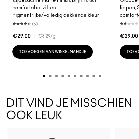
Zijdezachte Matte Finish, blijft 12 uur
Gladde s
comfortabel zitten.
lippen,
Pigmentrijke/volledig dekkende kleur
comfort
(6)
€29.00
|
€29.00
€8.29
/g
TOEVOEGEN AAN WINKELMANDJE
TOEV
DIT VIND JE MISSCHIEN
OOK LEUK