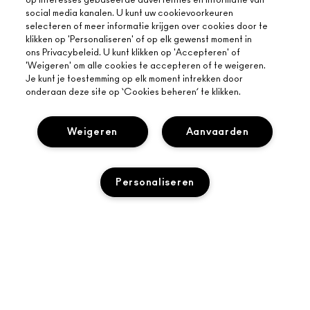
op interesses gebaseerde advertenties en informatie van
social media kanalen. U kunt uw cookievoorkeuren
OVER MAC
selecteren of meer informatie krijgen over cookies door te
klikken op 'Personaliseren' of op elk gewenst moment in
ONS VERHAAL
ons Privacybeleid. U kunt klikken op 'Accepteren' of
ONLINE SHOPPEN
ARTISTIEK
'Weigeren' om alle cookies te accepteren of te weigeren.
Je kunt je toestemming op elk moment intrekken door
MIJN ACCOUNT
MAC VIVA GLAM
onderaan deze site op ‘Cookies beheren’ te klikken.
HULP NODIG?
AANMELDEN VOOR E-MAILS
BEWUSTE SCHOONHEID
VOLG MIJN BESTELLING
PROMOTIES
CARRIÈREMOGELIJKHEDEN
Weigeren
Aanvaarden
JE MAC-WINKEL
VEELGESTELDE VRAGEN
MAC PRO-LIDMAATSCHAP
EEN WINKEL ZOEKEN
RETOUREN EN RUILEN
DIERPROEVEN
PRIVACY EN VOORWAARDEN
Personaliseren
MAKE-UP SERVICES
LEVERING
PRIVACYBELEID
BOEK EEN MAKE-UP SERVICE
MIJN ACCOUNT
GEBRUIKSVOORWAARDEN
LIVE CHAT
VERKOOPSVOORWAARDEN
NEEM CONTACT MET ONS OP
TOEVOEGEN AAN WINKELMANDJE
NAMAAKPRODUCTEN
Toegankelijkheid
CONTACTEER FABRIKANT
© Make-Up Art Cosmetics Inc. - Estee Lauder B.V. - M·A·C, Safariweg
ALGEMENE VOORWAARDEN POA
50 Maarssen 3605 MA Nederland |
NEEM CONTACT MET ONS OP
BEHEER VAN COOKIES