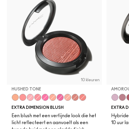
10 kleuren
HUSHED TONE
AMOROU
Hushed Tone
Cheeky Bits
Into The Pink
Sweets For My Sweet
Rosy Cheeks
Just a Pinch
Wrapped Candy
Fairly Precious
Hard To Get
Faux Sure!
Ready to
Smo
R
EXTRA DIMENSION BLUSH
EXTRA D
Een blush met een verfijnde look die het
Hybride 
licht reflecteert en aanvoelt als een
10 uur l