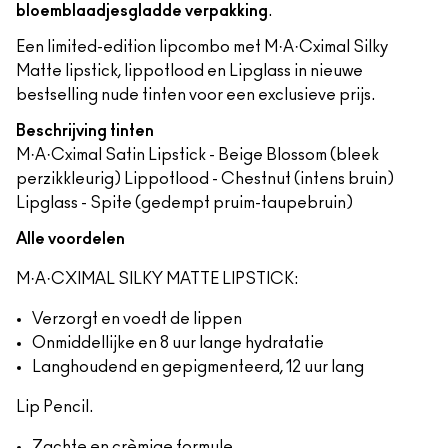
bloemblaadjesgladde verpakking
.
Een limited-edition lipcombo met M·A·Cximal Silky
Matte lipstick, lippotlood en Lipglass in nieuwe
bestselling nude tinten voor een exclusieve prijs.
Beschrijving tinten
M·A·Cximal Satin Lipstick - Beige Blossom (bleek
perzikkleurig) Lippotlood - Chestnut (intens bruin)
Lipglass - Spite (gedempt pruim-taupebruin)
Alle voordelen
M·A·CXIMAL SILKY MATTE LIPSTICK:
Verzorgt en voedt de lippen
Onmiddellijke en 8 uur lange hydratatie
Langhoudend en gepigmenteerd, 12 uur lang
Lip Pencil.
Zachte en crèmige formule