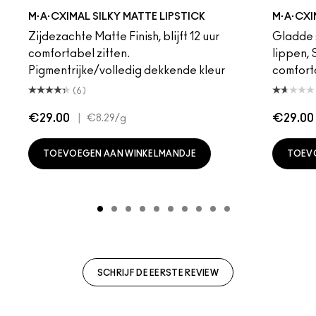
eddy
e M·A·Cximal
Honeylove
Kinda Sexy
Velvet Teddy
Mull It To The Max
Taupe
Warm Teddy
Whirl
Soar
Twig Twist
Sweet Deal
Mehr
Get The Hint?
Fleshpot
You Wouldn't Get I
Peachstock
Lipstick Snob
HodgePodge
Candy Yum
Stone
Captiv
Creme
Div
Cal
M·A·CXIMAL SILKY MATTE LIPSTICK
M·A·CXI
Zijdezachte Matte Finish, blijft 12 uur
Gladde s
comfortabel zitten.
lippen,
Pigmentrijke/volledig dekkende kleur
comfort
(6)
€29.00
|
€29.00
€8.29
/g
TOEVOEGEN AAN WINKELMANDJE
TOEV
SCHRIJF DE EERSTE REVIEW