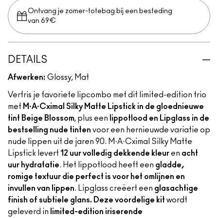
Ontvang je zomer-totebag bij een besteding
van 69€
DETAILS
Afwerken:
Glossy, Mat
Verfris je favoriete lipcombo met dit limited-edition trio
met
M·A·Cximal Silky Matte Lipstick in de gloednieuwe
tint Beige Blossom
, plus een
lippotlood en Lipglass in de
bestselling nude tinten
voor een hernieuwde variatie op
nude lippen uit de jaren 90. M·A·Cximal Silky Matte
Lipstick levert
12 uur volledig dekkende kleur
en
acht
uur hydratatie
. Het lippotlood heeft een
gladde,
romige textuur die perfect is voor het omlijnen en
invullen van lippen
. Lipglass creëert een
glasachtige
finish of subtiele glans. Deze voordelige kit
wordt
geleverd in
limited-edition iriserende