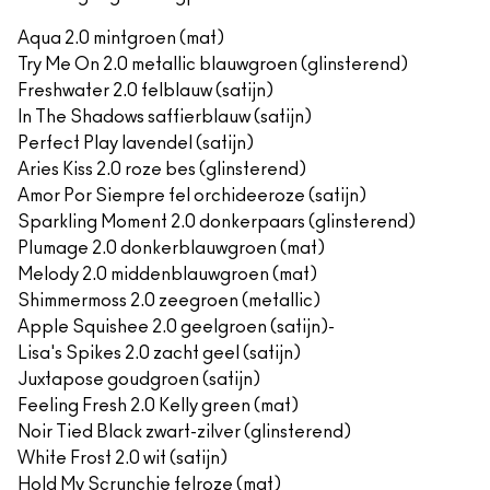
Aqua 2.0 mintgroen (mat)
Try Me On 2.0 metallic blauwgroen (glinsterend)
Freshwater 2.0 felblauw (satijn)
In The Shadows saffierblauw (satijn)
Perfect Play lavendel (satijn)
Aries Kiss 2.0 roze bes (glinsterend)
Amor Por Siempre fel orchideeroze (satijn)
Sparkling Moment 2.0 donkerpaars (glinsterend)
Plumage 2.0 donkerblauwgroen (mat)
Melody 2.0 middenblauwgroen (mat)
Shimmermoss 2.0 zeegroen (metallic)
Apple Squishee 2.0 geelgroen (satijn)-
Lisa's Spikes 2.0 zacht geel (satijn)
Juxtapose goudgroen (satijn)
Feeling Fresh 2.0 Kelly green (mat)
Noir Tied Black zwart-zilver (glinsterend)
White Frost 2.0 wit (satijn)
Hold My Scrunchie felroze (mat)