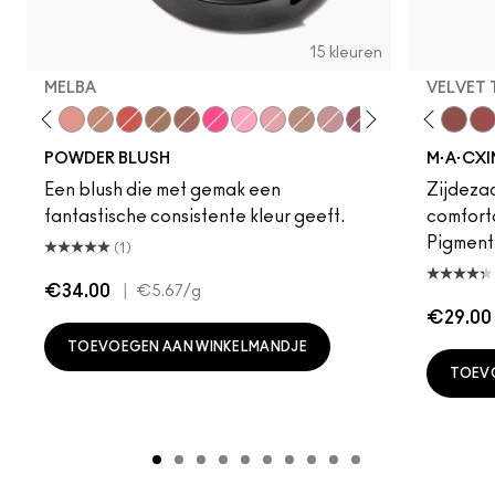
15 kleuren
MELBA
VELVET
Desert Rose
Melba
Coppertone
Dare Me
Frankly Scarlet
Acting Natural
Format
Unbothered
Raizin
Hot Girl Pink
Full Fuchsia
Folio
Pink Swoon
Yash
Fleur Power
Cool Teddy
Harmony
Iconic Photo
Mocha
Bare M·A·Cximal
Fever
Honeylove
Burnt Pepper
Kinda Sexy
Film Noir
Café Moc
Swiss C
Velvet
Mul
POWDER BLUSH
M·A·CXI
Een blush die met gemak een
Zijdezac
fantastische consistente kleur geeft.
comforta
Pigmentr
(1)
€34.00
|
€5.67
/g
€29.00
TOEVOEGEN AAN WINKELMANDJE
TOEV