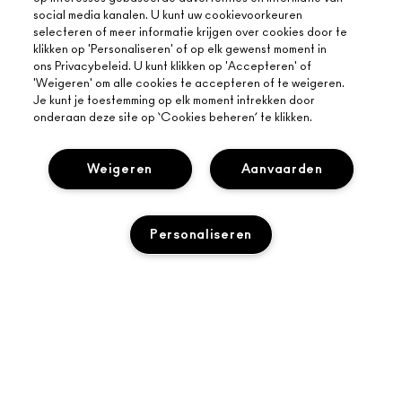
social media kanalen. U kunt uw cookievoorkeuren
selecteren of meer informatie krijgen over cookies door te
klikken op 'Personaliseren' of op elk gewenst moment in
ons Privacybeleid. U kunt klikken op 'Accepteren' of
'Weigeren' om alle cookies te accepteren of te weigeren.
Je kunt je toestemming op elk moment intrekken door
onderaan deze site op ‘Cookies beheren’ te klikken.
Weigeren
Aanvaarden
OVER MAC
Personaliseren
ONS VERHAAL
ONLINE SHOPPEN
ARTISTIEK
MIJN ACCOUNT
MAC VIVA GLAM
UITVERKOCHT
HULP NODIG?
AANMELDEN VOOR E-MAILS
BEWUSTE SCHOONHEID
VOLG MIJN BESTELLING
PROMOTIES
CARRIÈREMOGELIJKHEDEN
JE MAC-WINKEL
VEELGESTELDE VRAGEN
MAC PRO-LIDMAATSCHAP