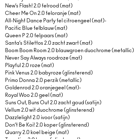
New’s Flash! 2.0 felrood (mat)
Cheer Me On 2.0 feloranje (mat)
All-Night Dance Party fel citroengeel (mat)-
Pacific Blue felblauw (mat)
Queen P 2.0 felpaars (mat)
Santa’s Stilettos 2.0 zacht zwart (mat)
Boom Boom Room 2.0 blauwgroen duochrome (metallic)
Never Say Always roodroze (mat)
Playful 2.0 roze (mat)
Pink Venus 2.0 babyroze (glinsterend)
Primo Donna 2.0 perzik (metallic)
Goldenrod 2.0 oranjegeel (mat)-
Royal Woo 2.0 geel (mat)
Suns Out, Buns Out 2.0 zacht goud (satijn)
Vellum 2.0 wit duochrome (glinsterend)
Dazzlelight 2.0 ivoor (satijn)
Don’t Be Koi! 2.0 koper (glinsterend)
Quarry 2.0 koel beige (mat)