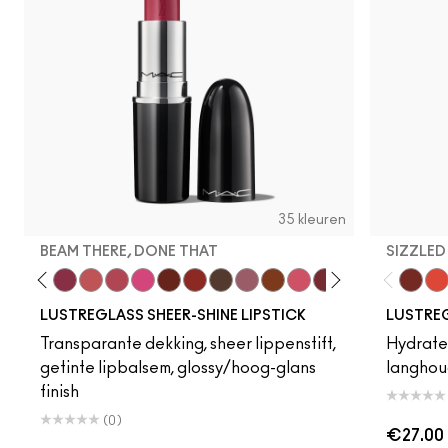
35 kleuren
BEAM THERE, DONE THAT
SIZZLED
ve This
 Yours
Posh Pit
Figgy
Beam There, Done That
See Sheer
Pigment Of Your Imagination
No Photos
Spice It Up
Work Crush
Uncensored
Syrup
Can't Dull My Shine
Frienda
Kissing Strangers
Local Celeb
Signature
Lil Squi
Cake 
Well
Tra
LUSTREGLASS SHEER-SHINE LIPSTICK
LUSTREG
Transparante dekking, sheer lippenstift,
Hydrater
getinte lipbalsem, glossy/hoog-glans
langhou
finish
(0)
€27.00