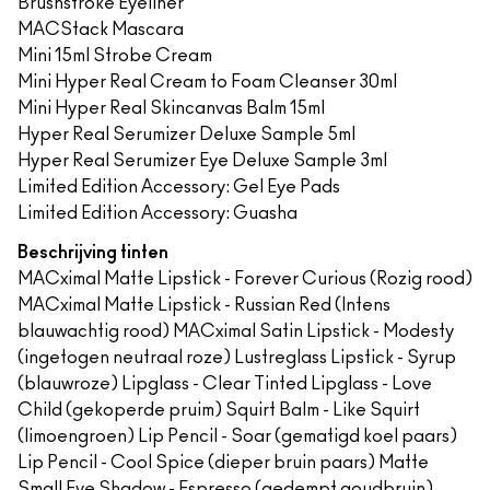
Brushstroke Eyeliner
MACStack Mascara
Mini 15ml Strobe Cream
Mini Hyper Real Cream to Foam Cleanser 30ml
Mini Hyper Real Skincanvas Balm 15ml
Hyper Real Serumizer Deluxe Sample 5ml
Hyper Real Serumizer Eye Deluxe Sample 3ml
Limited Edition Accessory: Gel Eye Pads
Limited Edition Accessory: Guasha
Beschrijving tinten
MACximal Matte Lipstick - Forever Curious (Rozig rood)
MACximal Matte Lipstick - Russian Red (Intens
blauwachtig rood) MACximal Satin Lipstick - Modesty
(ingetogen neutraal roze) Lustreglass Lipstick - Syrup
(blauwroze) Lipglass - Clear Tinted Lipglass - Love
Child (gekoperde pruim) Squirt Balm - Like Squirt
(limoengroen) Lip Pencil - Soar (gematigd koel paars)
Lip Pencil - Cool Spice (dieper bruin paars) Matte
Small Eye Shadow - Espresso (gedempt goudbruin)