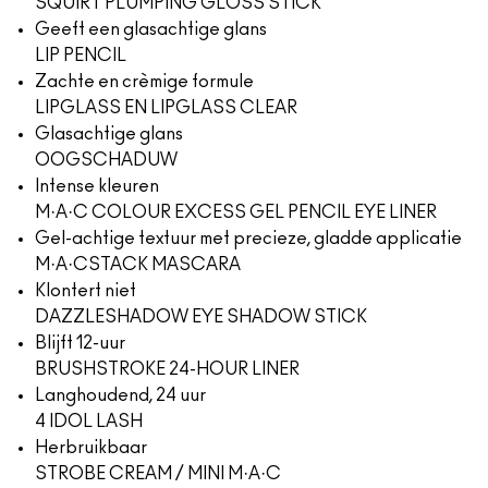
SQUIRT PLUMPING GLOSS STICK
Geeft een glasachtige glans
LIP PENCIL
Zachte en crèmige formule
LIPGLASS EN LIPGLASS CLEAR
Glasachtige glans
OOGSCHADUW
Intense kleuren
M·A·C COLOUR EXCESS GEL PENCIL EYE LINER
Gel-achtige textuur met precieze, gladde applicatie
M·A·CSTACK MASCARA
Klontert niet
DAZZLESHADOW EYE SHADOW STICK
Blijft 12-uur
BRUSHSTROKE 24-HOUR LINER
Langhoudend, 24 uur
4 IDOL LASH
Herbruikbaar
STROBE CREAM / MINI M·A·C