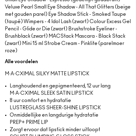
Veluxe Pearl Small Eye Shadow - All That Glitters (beige
met gouden parel) Eye Shadow Stick - Smoked Taupe
(taupé) Wimpers - 4 Idol Lash (zwart) Colour Excess Gel
Pencil - Glide or Die (zwart) Brushstroke Eyeliner -
Brushblack (zwart) MACStack Mascara - Black Stack
(zwart) Mini 15 ml Strobe Cream - Pinklite (parelmoer
roze)
Alle voordelen
M·A·CXIMAL SILKY MATTE LIPSTICK
Langhoudend en gepigmenteerd, 12 uur lang
M·A·CXIMAL SLEEK SATIN LIPSTICK
8 uur comfort en hydratatie
LUSTREGLASS SHEER-SHINE LIPSTICK
Onmiddellijke en langdurige hydratatie
PREP+ PRIME LIP
Zorgt ervoor dat lipstick minder uitloopt