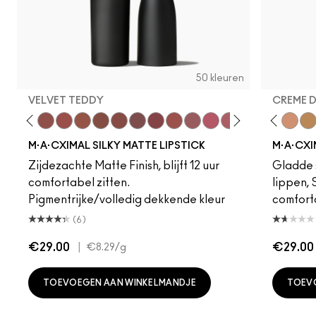
50 kleuren
VELVET TEDDY
CREME 
eddy
e M·A·Cximal
Honeylove
Kinda Sexy
Velvet Teddy
Mull It To The Max
Taupe
Warm Teddy
Whirl
Soar
Twig Twist
Sweet Deal
Mehr
Get The Hint?
Fleshpot
You Wouldn't Get I
Peachstock
Lipstick Snob
HodgePodge
Candy Yum
Stone
Captiv
Creme
Div
Cal
M·A·CXIMAL SILKY MATTE LIPSTICK
M·A·CXI
Zijdezachte Matte Finish, blijft 12 uur
Gladde s
comfortabel zitten.
lippen,
Pigmentrijke/volledig dekkende kleur
comfort
(6)
€29.00
|
€29.00
€8.29
/g
TOEVOEGEN AAN WINKELMANDJE
TOEV