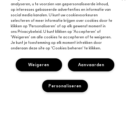
analyseren, u te voorzien van gepersonaliseerde inhoud,
op interesses gebaseerde advertenties en informatie van
social media kanalen. U kunt uw cookievoorkeuren
selecteren of meer informatie krijgen over cookies door te
klikken op 'Personaliseren' of op elk gewenst moment in
ons Privacybeleid. U kunt klikken op 'Accepteren' of
'Weigeren' om alle cookies te accepteren of te weigeren.
Je kunt je toestemming op elk moment intrekken door
onderaan deze site op ‘Cookies beheren’ te klikken.
Weigeren
Aanvaarden
Personaliseren
OVER MAC
ONS VERHAAL
ONLINE SHOPPEN
ARTISTIEK
TOEVOEGEN AAN WINKELMANDJE
MIJN ACCOUNT
MAC VIVA GLAM
HULP NODIG?
AANMELDEN VOOR E-MAILS
BEWUSTE SCHOONHEID