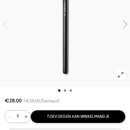
Foundation Finder
Mini MAC
SHOP ALLE BORSTELS
SHOP ALLES GEZICHT
SHOP ALLES OGEN
€28.00
€28.00
/Eenheid
TOEVOEGEN AAN WINKELMANDJE