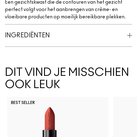
Een gezichtskwast die de contouren van het gezicht
perfect volgt voor het aanbrengen van crème- en
vloeibare producten op moeilijk bereikbare plekken.
INGREDIËNTEN
DIT VIND JE MISSCHIEN
OOK LEUK
BEST SELLER
Lil Squirt
$ellout
I Deserve This
See Sheer
It's Yours
Spice
Ho