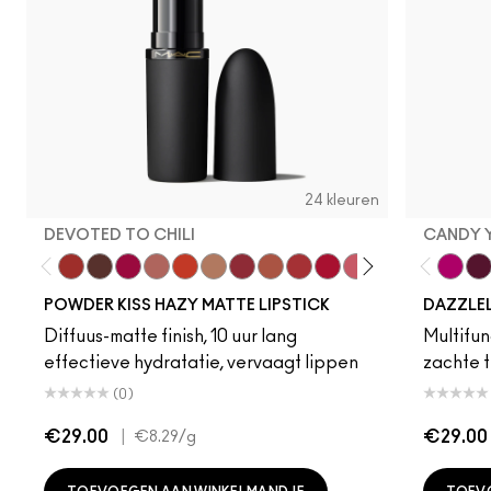
24 kleuren
DEVOTED TO CHILI
CANDY 
Devoted To Chili
Turn To The Left
Twenty-Fun
Teddy 2.0
My Best Life
Off The Market
Dubonnet Buzz
Moving On Up
Brickthrough
Ruby New
Sultriness
Ready To Ming
Stay Curio
A Littl
Candy
On 
Gr
POWDER KISS HAZY MATTE LIPSTICK
DAZZLE
Diffuus-matte finish, 10 uur lang
Multifunc
effectieve hydratatie, vervaagt lippen
zachte t
(0)
€29.00
|
€29.00
€8.29
/g