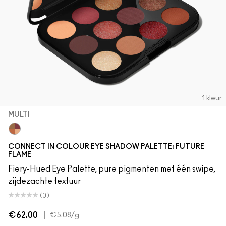
1 kleur
MULTI
Multi
CONNECT IN COLOUR EYE SHADOW PALETTE: FUTURE
FLAME
Fiery-Hued Eye Palette, pure pigmenten met één swipe,
zijdezachte textuur
(0)
€62.00
|
€5.08
/g