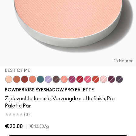
15 kleuren
BEST OF ME
Best of Me
What Clout!
Devoted To Chili
My Tweedy
Good Jeans
Such a Tulle
Give A Glam
Strike A Pose
Lens Blur
Werk, Werk, Werk
Fall In Love
So Haute Right No
Felt Cute
P for Potent
It's Vint
POWDER KISS EYESHADOW PRO PALETTE
Zijdezachte formule, Vervaagde matte finish, Pro
Palette Pan
(0)
€20.00
|
€13.33
/g