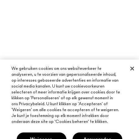
We gebruiken cookies om ons websiteverkeer te
analyseren, u te voorzien van gepersonaliseerde inhoud,
op interesses gebaseerde advertenties en informatie van
social media kanalen. U kunt uw cookievoorkeuren
selecteren of meer informatie krijgen over cookies door te
klikken op 'Personaliseren' of op elk gewenst moment in
OVER MAC
ons Privacybeleid. U kunt klikken op 'Accepteren' of
'Weigeren' om alle cookies te accepteren of te weigeren.
ONS VERHAAL
Je kunt je toestemming op elk moment intrekken door
ONLINE SHOPPEN
onderaan deze site op ‘Cookies beheren’ te klikken.
ARTISTIEK
MIJN ACCOUNT
MAC VIVA GLAM
HULP NODIG?