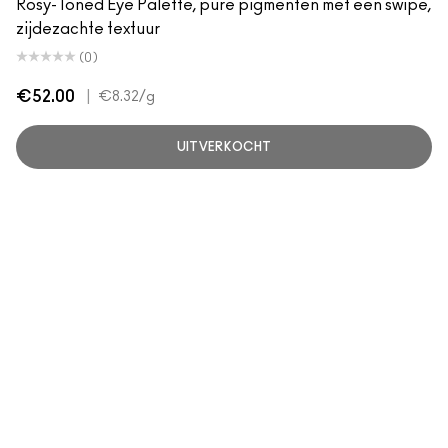
Rosy-Toned Eye Palette, pure pigmenten met één swipe,
zijdezachte textuur
(0)
€52.00
|
€8.32
/g
UITVERKOCHT