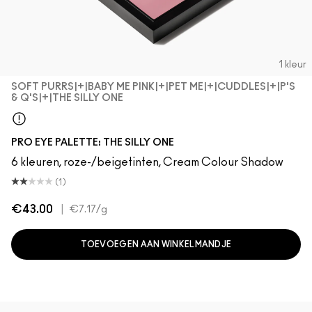
1 kleur
SOFT PURRS|+|BABY ME PINK|+|PET ME|+|CUDDLES|+|P'S
& Q'S|+|THE SILLY ONE
Soft Purrs|+|Baby Me Pink|+|Pet Me|+|Cuddles|+|P's & Q's
PRO EYE PALETTE: THE SILLY ONE
6 kleuren, roze-/beigetinten, Cream Colour Shadow
(1)
€43.00
|
€7.17
/g
TOEVOEGEN AAN WINKELMANDJE