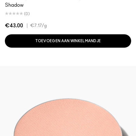
Shadow
(0)
€43.00
|
€7.17
/g
TOEVOEGEN AAN WINKELMANDJE