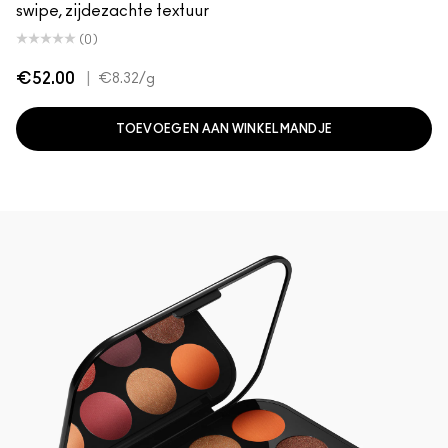
swipe, zijdezachte textuur
(0)
€52.00
|
€8.32
/g
TOEVOEGEN AAN WINKELMANDJE