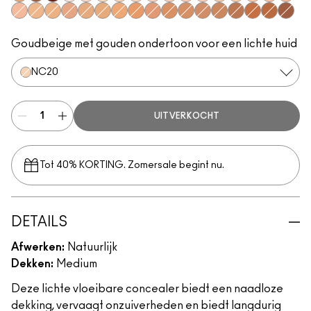
NC40
NW53
NW60
NW10
NW15
NC10
NC30
NC15
NW20
NW22
NW28
NW24
NC20
NC25
NW25
NW30
NW32
NW34
NC35
NC43
NW35
NC38
NC42
NC44
NC45
NW45
NW40
NC48
NW42
NC50
NW51
NC55
NW50
NW55
Goudbeige met gouden ondertoon voor een lichte huid
NC20
UITVERKOCHT
Tot 40% KORTING. Zomersale begint nu.
DETAILS
Afwerken:
Natuurlijk
Dekken:
Medium
Deze lichte vloeibare concealer biedt een naadloze
dekking, vervaagt onzuiverheden en biedt langdurig