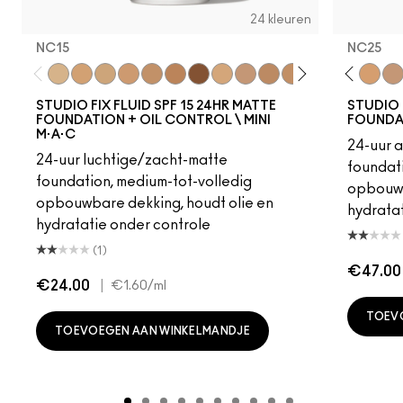
24 kleuren
NC15
NC25
W10
NC12
N4
NC15
NC13
NC20
NW13
NC30
N4.5
NC35
NC15
NC40
N4.75
NC45
NC16
NC50
NC17
NW15
NC18
NW20
NW15
NW25
NC20
NC41
NW18
NW10
C4
NW13
C40
NC10
NC25
NC
NW
STUDIO FIX FLUID SPF 15 24HR MATTE
STUDIO 
FOUNDATION + OIL CONTROL \ MINI
FOUNDA
M·A·C
24-uur 
24-uur luchtige/zacht-matte
foundati
foundation, medium-tot-volledig
opbouwb
opbouwbare dekking, houdt olie en
hydratat
hydratatie onder controle
(1)
€47.00
€24.00
|
€1.60
/ml
TOEV
TOEVOEGEN AAN WINKELMANDJE