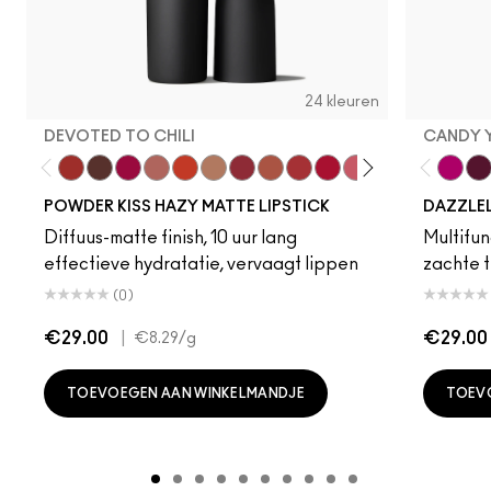
24 kleuren
DEVOTED TO CHILI
CANDY 
Devoted To Chili
Turn To The Left
Twenty-Fun
Teddy 2.0
My Best Life
Off The Market
Dubonnet Buzz
Moving On Up
Brickthrough
Ruby New
Sultriness
Ready To Ming
Stay Curio
A Littl
Candy
On 
Gr
POWDER KISS HAZY MATTE LIPSTICK
DAZZLE
Diffuus-matte finish, 10 uur lang
Multifunc
effectieve hydratatie, vervaagt lippen
zachte t
(0)
€29.00
|
€29.00
€8.29
/g
TOEVOEGEN AAN WINKELMANDJE
TOEV