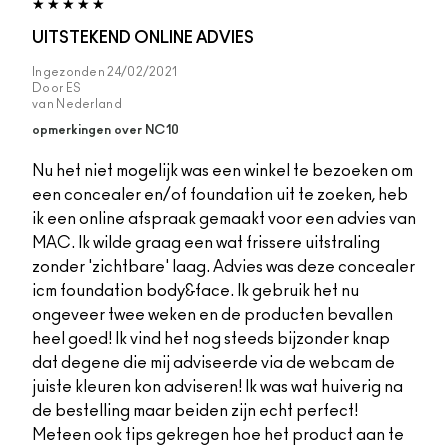
UITSTEKEND ONLINE ADVIES
Ingezonden
24/02/2021
Door
ES
van
Nederland
opmerkingen over NC10
Nu het niet mogelijk was een winkel te bezoeken om
een concealer en/of foundation uit te zoeken, heb
ik een online afspraak gemaakt voor een advies van
MAC. Ik wilde graag een wat frissere uitstraling
zonder 'zichtbare' laag. Advies was deze concealer
icm foundation body&face. Ik gebruik het nu
ongeveer twee weken en de producten bevallen
heel goed! Ik vind het nog steeds bijzonder knap
dat degene die mij adviseerde via de webcam de
juiste kleuren kon adviseren! Ik was wat huiverig na
de bestelling maar beiden zijn echt perfect!
Meteen ook tips gekregen hoe het product aan te