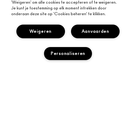
'Weigeren' om alle cookies te accepteren of te weigeren.
Je kunt je toestemming op elk moment intrekken door
onderaan deze site op ‘Cookies beheren’ te klikken.
Weigeren
Aanvaarden
Personaliseren
OVER MAC
ONS VERHAAL
ONLINE SHOPPEN
ARTISTIEK
UITVERKOCHT
MIJN ACCOUNT
MAC VIVA GLAM
HULP NODIG?
AANMELDEN VOOR E-MAILS
BEWUSTE SCHOONHEID
VOLG MIJN BESTELLING
PROMOTIES
CARRIÈREMOGELIJKHEDEN
JE MAC-WINKEL
VEELGESTELDE VRAGEN
MAC PRO-LIDMAATSCHAP
EEN WINKEL ZOEKEN
RETOUREN EN RUILEN
DIERPROEVEN
PRIVACY EN VOORWAARDEN
MAKE-UP SERVICES
LEVERING
PRIVACYBELEID
BOEK EEN MAKE-UP SERVICE