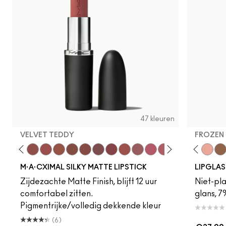
47 kleuren
VELVET TEDDY
FROZEN
y
·A·Cximal
eylove
Kinda Sexy
Café Mocha
Velvet Teddy
Mull It To The Max
Taupe
Warm Teddy
Whirl
Soar
Twig Twist
Sweet Deal
Mehr
Get The Hint?
You Wouldn't Get I
Lipstick Snob
Candy Yum
Instinct
Captiv
Behav
Div
Ac
M·A·CXIMAL SILKY MATTE LIPSTICK
LIPGLAS
Zijdezachte Matte Finish, blijft 12 uur
Niet-pla
comfortabel zitten.
glans, 7
Pigmentrijke/volledig dekkende kleur
(6)