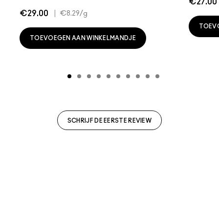
€27.00
€29.00
|
€8.29
/g
TOEV
TOEVOEGEN AAN WINKELMANDJE
SCHRIJF DE EERSTE REVIEW