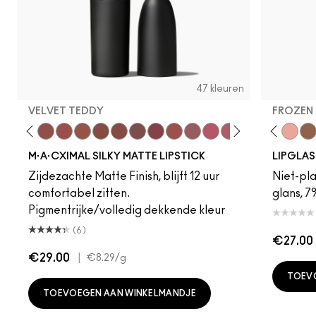
47 kleuren
VELVET TEDDY
FROZEN
eddy
e M·A·Cximal
Honeylove
Kinda Sexy
Velvet Teddy
Mull It To The Max
Taupe
Warm Teddy
Whirl
Soar
Twig Twist
Sweet Deal
Mehr
Get The Hint?
You Wouldn't Get I
Lipstick Snob
Candy Yum
Instinct
Captiv
Behav
Div
Ac
M·A·CXIMAL SILKY MATTE LIPSTICK
LIPGLAS
Zijdezachte Matte Finish, blijft 12 uur
Niet-pla
comfortabel zitten.
glans, 7
Pigmentrijke/volledig dekkende kleur
(6)
€27.00
€29.00
|
€8.29
/g
TOEV
TOEVOEGEN AAN WINKELMANDJE