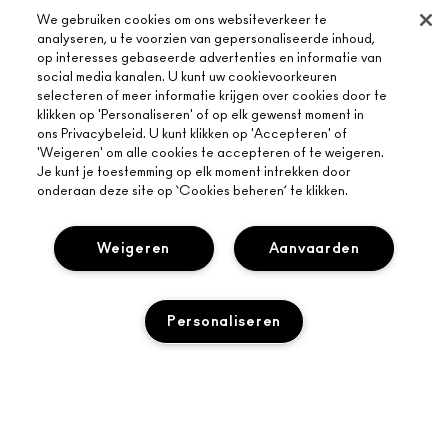
We gebruiken cookies om ons websiteverkeer te
analyseren, u te voorzien van gepersonaliseerde inhoud,
op interesses gebaseerde advertenties en informatie van
social media kanalen. U kunt uw cookievoorkeuren
selecteren of meer informatie krijgen over cookies door te
klikken op 'Personaliseren' of op elk gewenst moment in
ons Privacybeleid. U kunt klikken op 'Accepteren' of
'Weigeren' om alle cookies te accepteren of te weigeren.
Je kunt je toestemming op elk moment intrekken door
onderaan deze site op ‘Cookies beheren’ te klikken.
Weigeren
Aanvaarden
Personaliseren
OVER MAC
ONS VERHAAL
ONLINE SHOPPEN
ARTISTIEK
MIJN ACCOUNT
UITVERKOCHT
MAC VIVA GLAM
HULP NODIG?
AANMELDEN VOOR E-MAILS
BEWUSTE SCHOONHEID