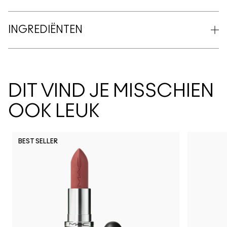
INGREDIËNTEN
DIT VIND JE MISSCHIEN
OOK LEUK
BEST SELLER
Vex
Shroom
Brulé
Nylon
Malt
Orb
Ome
Je