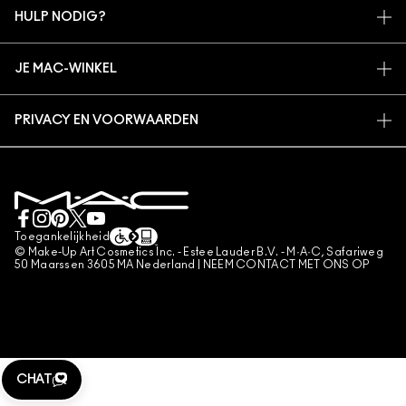
MAC VIVA GLAM
HULP NODIG?
AANMELDEN VOOR E-MAILS
BEWUSTE SCHOONHEID
VOLG MIJN BESTELLING
PROMOTIES
CARRIÈREMOGELIJKHEDEN
JE MAC-WINKEL
VEELGESTELDE VRAGEN
MAC PRO-LIDMAATSCHAP
EEN WINKEL ZOEKEN
RETOUREN EN RUILEN
DIERPROEVEN
PRIVACY EN VOORWAARDEN
MAKE-UP SERVICES
LEVERING
PRIVACYBELEID
BOEK EEN MAKE-UP SERVICE
MIJN ACCOUNT
GEBRUIKSVOORWAARDEN
LIVE CHAT
VERKOOPSVOORWAARDEN
NEEM CONTACT MET ONS OP
NAMAAKPRODUCTEN
Toegankelijkheid
CONTACTEER FABRIKANT
© Make-Up Art Cosmetics Inc. - Estee Lauder B.V. - M·A·C, Safariweg
ALGEMENE VOORWAARDEN POA
50 Maarssen 3605 MA Nederland |
NEEM CONTACT MET ONS OP
BEHEER VAN COOKIES
CHAT