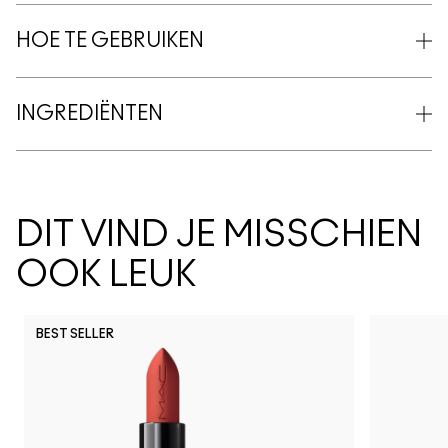
HOE TE GEBRUIKEN
INGREDIËNTEN
DIT VIND JE MISSCHIEN
OOK LEUK
BEST SELLER
PDA
Spice It 
Can't
Lo