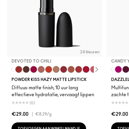
24 kleuren
DEVOTED TO CHILI
CANDY 
Devoted To Chili
Turn To The Left
Twenty-Fun
Teddy 2.0
My Best Life
Off The Market
Dubonnet Buzz
Moving On Up
Brickthrough
Ruby New
Sultriness
Ready To Ming
Stay Curio
A Littl
Candy
On 
Gr
POWDER KISS HAZY MATTE LIPSTICK
DAZZLE
Diffuus-matte finish, 10 uur lang
Multifunc
effectieve hydratatie, vervaagt lippen
zachte t
(0)
€29.00
|
€29.00
€8.29
/g
TOEVOEGEN AAN WINKELMANDJE
TOEV