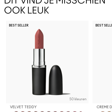
DIT VIND JE MISSCHIEN
OOK LEUK
BEST SELLER
BEST SELL
50 kleuren
VELVET TEDDY
CREME 