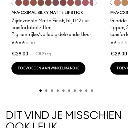
eddy
e M·A·Cximal
Honeylove
Kinda Sexy
Velvet Teddy
Mull It To The Max
Taupe
Warm Teddy
Whirl
Soar
Twig Twist
Sweet Deal
Mehr
Get The Hint?
Fleshpot
You Wouldn't Get I
Peachstock
Lipstick Snob
HodgePodge
Candy Yum
Stone
Captiv
Creme
Div
Cal
M·A·CXIMAL SILKY MATTE LIPSTICK
M·A·CXI
Zijdezachte Matte Finish, blijft 12 uur
Gladde s
comfortabel zitten.
lippen,
Pigmentrijke/volledig dekkende kleur
comfort
(6)
€29.00
|
€29.00
€8.29
/g
TOEVOEGEN AAN WINKELMANDJE
TOEV
DIT VIND JE MISSCHIEN
OOK LEUK