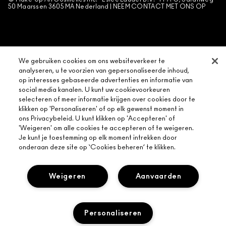
ALGEMENE VOORWAARDEN POA
50 Maarssen 3605 MA Nederland |
NEEM CONTACT MET ONS OP
BEHEER VAN COOKIES
We gebruiken cookies om ons websiteverkeer te
CHAT
analyseren, u te voorzien van gepersonaliseerde inhoud,
op interesses gebaseerde advertenties en informatie van
social media kanalen. U kunt uw cookievoorkeuren
selecteren of meer informatie krijgen over cookies door te
klikken op 'Personaliseren' of op elk gewenst moment in
ons Privacybeleid. U kunt klikken op 'Accepteren' of
'Weigeren' om alle cookies te accepteren of te weigeren.
Je kunt je toestemming op elk moment intrekken door
onderaan deze site op ‘Cookies beheren’ te klikken.
Weigeren
Aanvaarden
Personaliseren