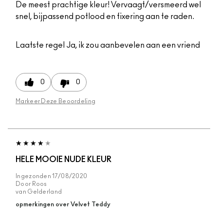
De meest prachtige kleur! Vervaagt/versmeerd wel
snel, bijpassend potlood en fixering aan te raden.
Laatste regel
Ja, ik zou aanbevelen aan een vriend
0
0
Markeer Deze Beoordeling
HELE MOOIE NUDE KLEUR
Ingezonden
17/08/2020
Door
Roos
van
Gelderland
opmerkingen over Velvet Teddy