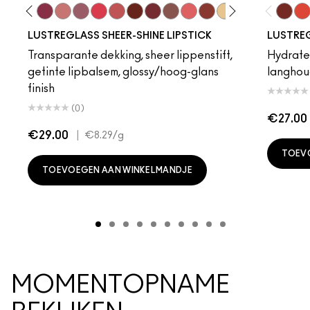
a
ment Of Your Imagination
Local Celeb
I Deserve This
Beam There, Done That
$ellout
Syrup
Gummy Bare
See Sheer
Spice It Up
Kissing Strangers
Signature Move
Like I Was Saying…
Business Casual
Sunny Vanilla
Uncensored
Well, Well,
It's Your
Cake 
Hug
Tra
LUSTREGLASS SHEER-SHINE LIPSTICK
LUSTREG
Transparante dekking, sheer lippenstift,
Hydrater
getinte lipbalsem, glossy/hoog-glans
langhou
finish
(0)
€27.00
€29.00
|
€8.29
/g
TOEV
TOEVOEGEN AAN WINKELMANDJE
MOMENTOPNAME