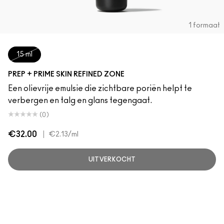
1 formaat
15 ml
PREP + PRIME SKIN REFINED ZONE
Een olievrije emulsie die zichtbare poriën helpt te
verbergen en talg en glans tegengaat.
(0)
€32.00
|
€2.13
/ml
UITVERKOCHT