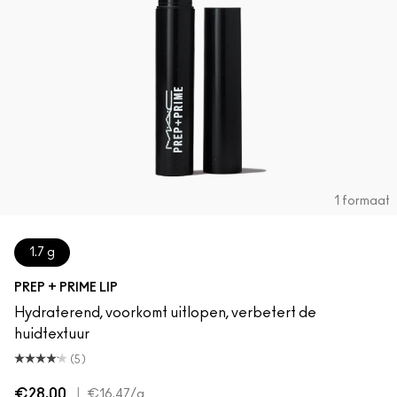
Foundation Finder
Mini MAC
SHOP ALLE BORSTELS
SHOP ALLES GEZICHT
SHOP ALLES OGEN
1 formaat
1.7 g
PREP + PRIME LIP
Hydraterend, voorkomt uitlopen, verbetert de
huidtextuur
(5)
€28.00
|
€16.47
/g