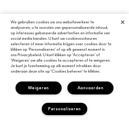
We gebruiken cookies om ons websiteverkeer te
analyseren, u te voorzien van gepersonaliseerde inhoud,
op interesses gebaseerde advertenties en informatie van
social media kanalen. U kunt uw cookievoorkeuren
selecteren of meer informatie krijgen over cookies door te
OVER MAC
klikken op 'Personaliseren' of op elk gewenst moment in
ons Privacybeleid. U kunt klikken op 'Accepteren' of
ONS VERHAAL
'Weigeren' om alle cookies te accepteren of te weigeren.
ONLINE SHOPPEN
ARTISTIEK
Je kunt je toestemming op elk moment intrekken door
onderaan deze site op ‘Cookies beheren’ te klikken.
MIJN ACCOUNT
MAC VIVA GLAM
HULP NODIG?
AANMELDEN VOOR E-MAILS
BEWUSTE SCHOONHEID
Weigeren
Aanvaarden
VOLG MIJN BESTELLING
PROMOTIES
CARRIÈREMOGELIJKHEDEN
JE MAC-WINKEL
VEELGESTELDE VRAGEN
MAC PRO-LIDMAATSCHAP
EEN WINKEL ZOEKEN
RETOUREN EN RUILEN
Personaliseren
DIERPROEVEN
PRIVACY EN VOORWAARDEN
MAKE-UP SERVICES
LEVERING
PRIVACYBELEID
BOEK EEN MAKE-UP SERVICE
MIJN ACCOUNT