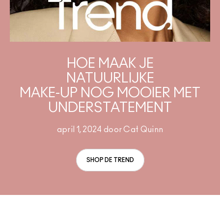
Foundation Finder
Mini MAC
SHOP ALLE BORSTELS
SHOP ALLES GEZICHT
SHOP ALLES OGEN
HOE MAAK JE
NATUURLIJKE
MAKE-UP NOG MOOIER MET
UNDERSTATEMENT
april 1, 2024 door Cat Quinn
SHOP DE TREND