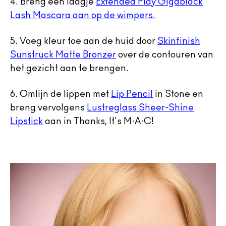
4.
Breng een laagje
Extended Play Gigablack
Lash Mascara aan op de wimpers.
5.
Voeg kleur toe aan de huid door
Skinfinish
Sunstruck Matte Bronzer
over de contouren van
het gezicht aan te brengen.
6.
Omlijn de lippen met
Lip Pencil
in Stone en
breng vervolgens
Lustreglass Sheer-Shine
Lipstick
aan in Thanks, It's M·A·C!