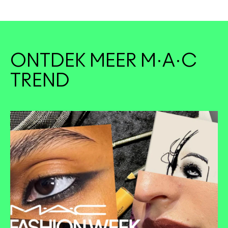
ONTDEK MEER M·A·C
TREND