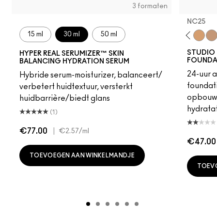
3 formaten
NC25
15 ml
30 ml
50 ml
W10
NC12
N4
NC13
NW13
N4.5
NC15
N4.75
NC16
NC17
NC18
NW15
NC20
NW18
C4
C40
NC25
NW
STUDIO 
HYPER REAL SERUMIZER™ SKIN
FOUNDA
BALANCING HYDRATION SERUM
24-uur 
Hybride serum-moisturizer, balanceert/
foundati
verbetert huidtextuur, versterkt
opbouwb
huidbarrière/biedt glans
hydratat
(1)
€77.00
|
€2.57
/ml
€47.00
TOEVOEGEN AAN WINKELMANDJE
TOEV