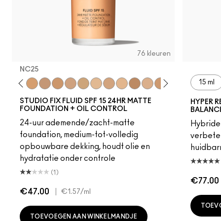
76 kleuren
NC25
15 ml
18
C4
C40
NC25
NW20
NW22
NC27
NC30
N5
N6
C3.5
NW25
N6.5
NC35
NC37
NC38
NC40
NC4
STUDIO FIX FLUID SPF 15 24HR MATTE
HYPER R
FOUNDATION + OIL CONTROL
BALANC
24-uur ademende/zacht-matte
Hybride 
foundation, medium-tot-volledig
verbeter
opbouwbare dekking, houdt olie en
huidbarr
hydratatie onder controle
(1)
€77.00
€47.00
|
€1.57
/ml
TOEV
TOEVOEGEN AAN WINKELMANDJE