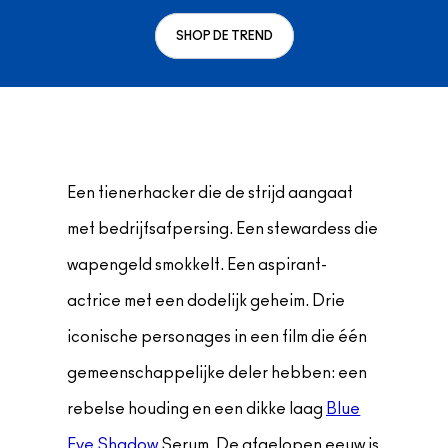
Foundation Finder
Mini MAC
SHOP ALLE BORSTELS
SHOP DE TREND
SHOP ALLES GEZICHT
SHOP ALLES OGEN
Een tienerhacker die de strijd aangaat
met bedrijfsafpersing. Een stewardess die
wapengeld smokkelt. Een aspirant-
actrice met een dodelijk geheim. Drie
iconische personages in een film die één
gemeenschappelijke deler hebben: een
rebelse houding en een dikke laag
Blue
Eye Shadow
Serum. De afgelopen eeuw is