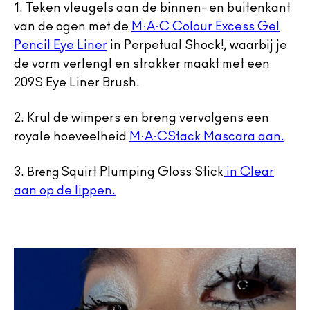
1.
Teken vleugels aan de binnen- en buitenkant
van de ogen met de
M·A·C Colour Excess Gel
Pencil Eye Liner
in Perpetual Shock!, waarbij je
de vorm verlengt en strakker maakt met een
209S Eye Liner Brush.
2.
Krul de wimpers en breng vervolgens een
royale hoeveelheid
M
·
A·CStack Mascara aan.
3.
Squirt Plumping Gloss Stick
in Clear
Breng
aan op de lippen.