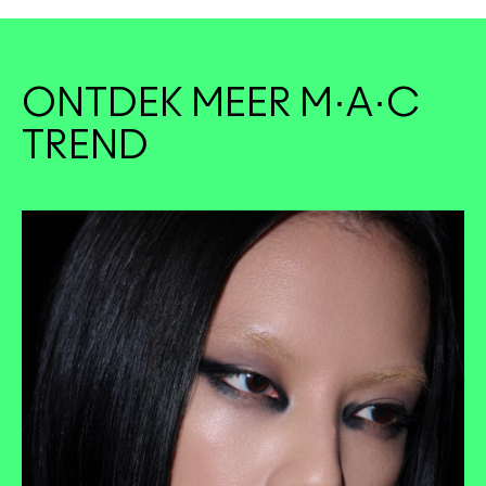
ONTDEK MEER M·A·C
TREND