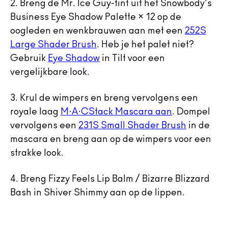
2.
Breng de Mr. Ice Guy-tint uit het Snowbody's
Business Eye Shadow Palette × 12 op de
oogleden en wenkbrauwen aan met een
252S
Large Shader Brush
. Heb je het palet niet?
Gebruik
Eye Shadow
in Tilt voor een
vergelijkbare
look.
3.
Krul de wimpers en breng vervolgens een
royale laag
M
·
A·CStack Mascara aan
. Dompel
vervolgens een
231S Small Shader Brush
in de
mascara en breng aan op de wimpers voor een
strakke look.
4.
Breng Fizzy Feels Lip Balm / Bizarre Blizzard
Bash in Shiver Shimmy aan op de lippen.