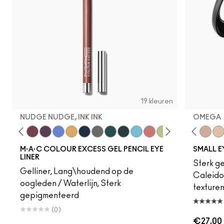
19 kleuren
NUDGE NUDGE, INK INK
OMEGA
orruptible
Skip The Waitlist
Commitment Issues
Nudge Nudge, Ink Ink
Graphic Content
Perpetual Shock!
Neutral Tan
Stay The Night
Gesso
Isn't It Iron-ic?
Vex
Pool Shark
Shroom
Hell-Bent
Blanc Type
Blueberry Milk
Brown Script
Strawberry Milk
Brulé
Minty Fresh
Nylon
B-a-n-a-n-a-s
Malt
Glide Or D
L.E.S. Arti
Sick Ta
Omeg
Seri
Ri
M·A·C COLOUR EXCESS GEL PENCIL EYE
SMALL 
LINER
Sterk g
Gelliner, Lang\houdend op de
Caleido
oogleden / Waterlijn, Sterk
texture
gepigmenteerd
(0)
€27.00