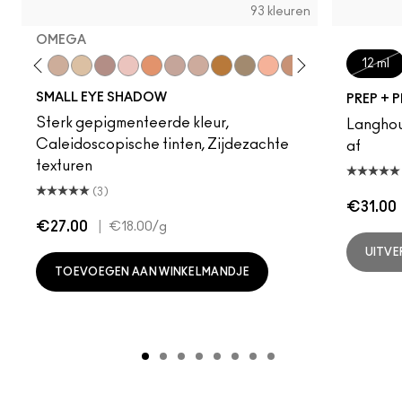
93 kleuren
OMEGA
12 ml
ipt
on
Malt
L.E.S. Artiste
Omega
Ricepaper
All That Glitters
Grain
Motif!
Naked Lunch
Honey Lust
Natural Wilderness
Tempting
Tete-A-Tint
Sandstone
Charcoal Bro
Soba
Soft Br
Wed
SMALL EYE SHADOW
PREP + 
Sterk gepigmenteerde kleur,
Langhoud
Caleidoscopische tinten, Zijdezachte
af
texturen
(3)
€31.00
€27.00
|
€18.00
/g
UITV
TOEVOEGEN AAN WINKELMANDJE