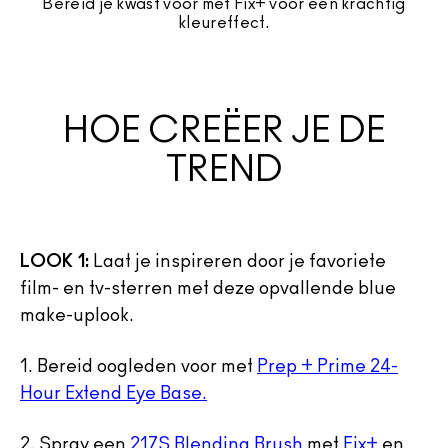
Bereid je kwast voor met Fix+ voor een krachtig
kleureffect.
HOE CREËER JE DE
TREND
LOOK 1:
Laat je inspireren door je favoriete
film- en tv-sterren met deze opvallende blue
make-uplook.
1. Bereid oogleden voor met
Prep + Prime 24-
Hour Extend Eye Base.
2. Spray een
217S Blending Brush
met
Fix+
en