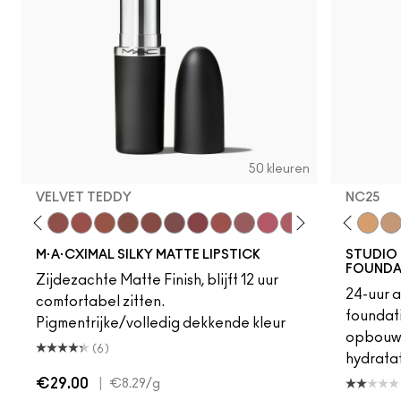
50 kleuren
VELVET TEDDY
NC25
eddy
e M·A·Cximal
W10
Honeylove
NC12
Kinda Sexy
N4
Velvet Teddy
NC13
Mull It To The Max
NW13
Taupe
N4.5
Warm Teddy
NC15
Whirl
N4.75
Soar
NC16
Twig Twist
NC17
Sweet Deal
NC18
Mehr
NW15
Get The Hint?
NC20
You Wouldn't Get I
NW18
Lipstick Snob
C4
Candy Yum
C40
Captiv
NC25
Div
NW
M·A·CXIMAL SILKY MATTE LIPSTICK
STUDIO 
FOUNDA
Zijdezachte Matte Finish, blijft 12 uur
24-uur 
comfortabel zitten.
foundati
Pigmentrijke/volledig dekkende kleur
opbouwb
(6)
hydratat
€29.00
|
€8.29
/g