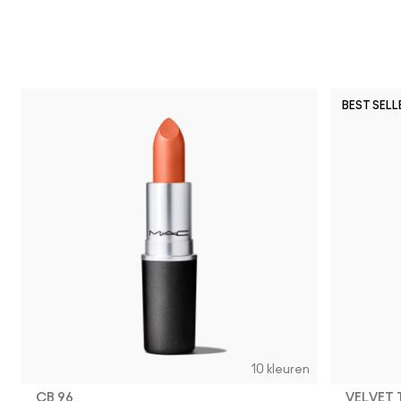
BEST SELL
10 kleuren
CB 96
VELVET