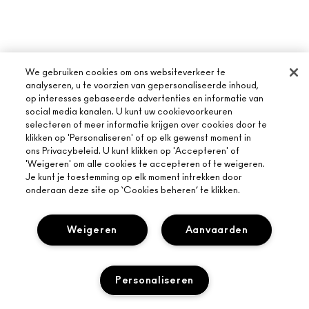
We gebruiken cookies om ons websiteverkeer te
analyseren, u te voorzien van gepersonaliseerde inhoud,
op interesses gebaseerde advertenties en informatie van
social media kanalen. U kunt uw cookievoorkeuren
selecteren of meer informatie krijgen over cookies door te
klikken op 'Personaliseren' of op elk gewenst moment in
ons Privacybeleid. U kunt klikken op 'Accepteren' of
'Weigeren' om alle cookies te accepteren of te weigeren.
Je kunt je toestemming op elk moment intrekken door
onderaan deze site op ‘Cookies beheren’ te klikken.
OVER MAC
Weigeren
Aanvaarden
ONS VERHAAL
ONLINE SHOPPEN
ARTISTIEK
Personaliseren
MIJN ACCOUNT
MAC VIVA GLAM
HULP NODIG?
AANMELDEN VOOR E-MAILS
BEWUSTE SCHOONHEID