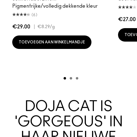
Pigmentrijke/volledig dekkende kleur
(6)
€27.00
€29.00
|
€8.29
/g
TOEV
TOEVOEGEN AAN WINKELMANDJE
DOJA CAT IS
'GORGEOUS' IN