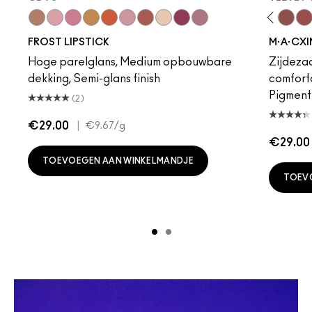
“O”
Angel
Bombshell
Bronze Shimmer
Hot Girl Pink
CB 96
Dare Me
Fabby
Unbothered
Fresh Moroccan
Acting Natural
Gel
Folio
New York Apple
Yash
Plum Dandy
Cool Teddy
Bare M·A·Cximal
Honeylove
Kinda Sex
Velvet
Mul
FROST LIPSTICK
M·A·CXI
Hoge parelglans, Medium opbouwbare
Zijdezac
dekking, Semi-glans finish
comforta
Pigmentr
(2)
€29.00
|
€9.67
/g
€29.00
TOEVOEGEN AAN WINKELMANDJE
TOEV