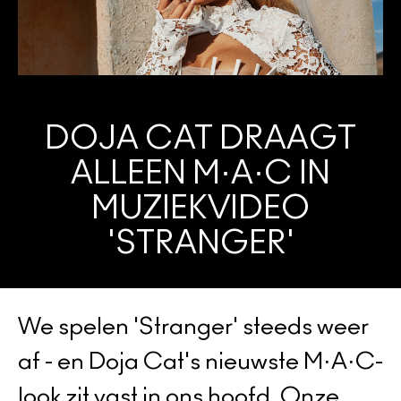
Foundation Finder
Mini MAC
SHOP ALLE BORSTELS
SHOP ALLES GEZICHT
SHOP ALLES OGEN
DOJA CAT DRAAGT
ALLEEN M·A·C IN
MUZIEKVIDEO
'STRANGER'
We spelen 'Stranger' steeds weer
af - en Doja Cat's nieuwste M·A·C-
look zit vast in ons hoofd. Onze