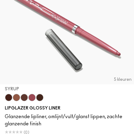
Foundation Finder
Mini MAC
SHOP ALLE BORSTELS
SHOP ALLES GEZICHT
SHOP ALLES OGEN
5 kleuren
SYRUP
Acai
Cool Spice
MACchiato
Syrup
Chestnut
LIPGLAZER GLOSSY LINER
Glanzende lipliner, omlijnt/vult/glanst lippen, zachte
glanzende finish
(0)