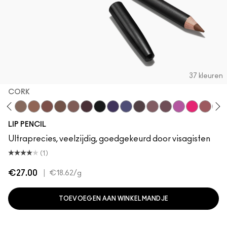
37 kleuren
CORK
h
ge To Edge
Oak
Cork
Cool Spice
Beige-Turner
Greige
Chestnut
Root For Me!
Caviar
Grape Expectations
Cyber World
Nightmoth
Plum
Vino
Magenta
Talking Poi
Sweet T
Soa
LIP PENCIL
Ultraprecies, veelzijdig, goedgekeurd door visagisten
(1)
€27.00
|
€18.62
/g
TOEVOEGEN AAN WINKELMANDJE