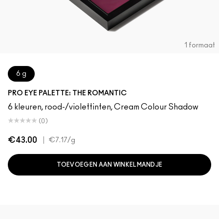
1 formaat
6 g
PRO EYE PALETTE: THE ROMANTIC
6 kleuren, rood-/violettinten, Cream Colour Shadow
(0)
€43.00
|
€7.17
/g
TOEVOEGEN AAN WINKELMANDJE