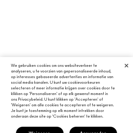
We gebruiken cookies om ons websiteverkeer te
analyseren, u te voorzien van gepersonaliseerde inhoud,
op interesses gebaseerde advertenties en informatie van
social media kanalen. U kunt uw cookievoorkeuren
selecteren of meer informatie krijgen over cookies door te
klikken op 'Personaliseren' of op elk gewenst moment in
OVER MAC
ons Privacybeleid. U kunt klikken op 'Accepteren' of
'Weigeren' om alle cookies te accepteren of te weigeren.
ONS VERHAAL
Je kunt je toestemming op elk moment intrekken door
ONLINE SHOPPEN
onderaan deze site op ‘Cookies beheren’ te klikken.
ARTISTIEK
MIJN ACCOUNT
MAC VIVA GLAM
HULP NODIG?