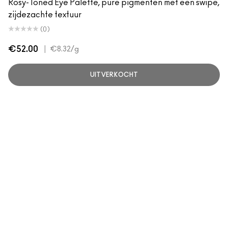
Rosy-Toned Eye Palette, pure pigmenten met één swipe,
zijdezachte textuur
(0)
€52.00
|
€8.32
/g
UITVERKOCHT