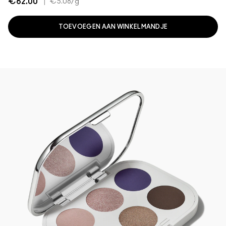
€62.00
|
€5.08
/g
TOEVOEGEN AAN WINKELMANDJE