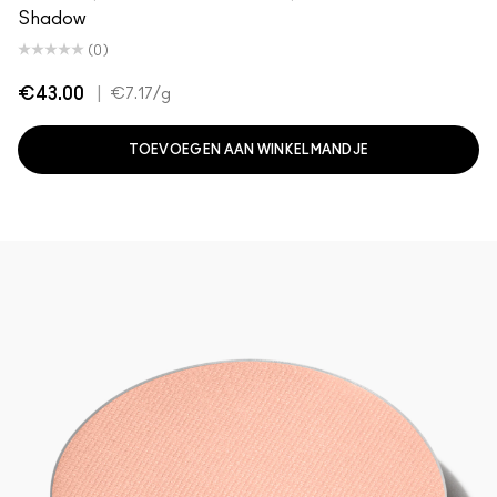
Shadow
(0)
€43.00
|
€7.17
/g
TOEVOEGEN AAN WINKELMANDJE