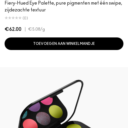
Fiery-Hued Eye Palette, pure pigmenten met één swipe,
zijdezachte textuur
(0)
€62.00
|
€5.08
/g
TOEVOEGEN AAN WINKELMANDJE