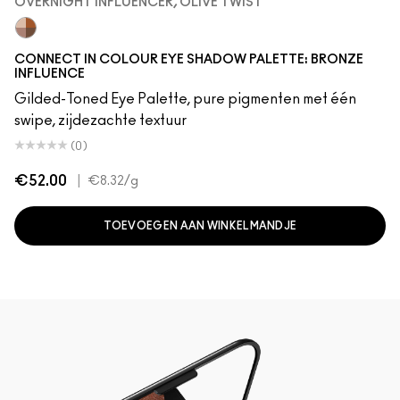
OVERNIGHT INFLUENCER, OLIVE TWIST
Retrospeck, Data Mine, Logged Out, Bronze, Overnight Infl
CONNECT IN COLOUR EYE SHADOW PALETTE: BRONZE
INFLUENCE
Gilded-Toned Eye Palette, pure pigmenten met één
swipe, zijdezachte textuur
(0)
€52.00
|
€8.32
/g
TOEVOEGEN AAN WINKELMANDJE