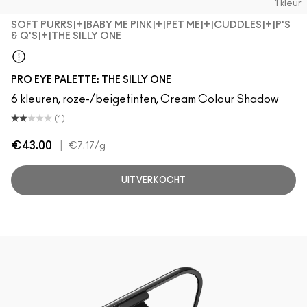
1 kleur
SOFT PURRS|+|BABY ME PINK|+|PET ME|+|CUDDLES|+|P'S
& Q'S|+|THE SILLY ONE
Soft Purrs|+|Baby Me Pink|+|Pet Me|+|Cuddles|+|P's & Q's
PRO EYE PALETTE: THE SILLY ONE
6 kleuren, roze-/beigetinten, Cream Colour Shadow
(1)
€43.00
|
€7.17
/g
UITVERKOCHT