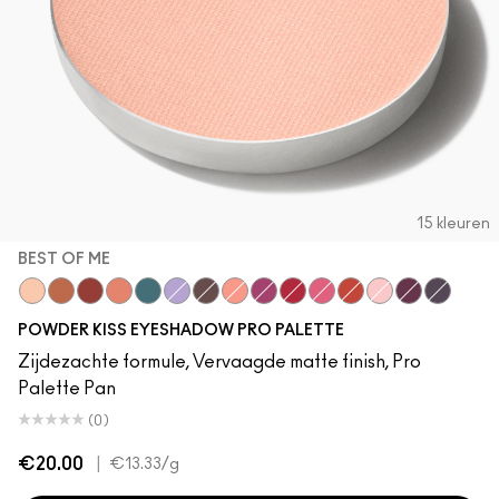
15 kleuren
BEST OF ME
Best of Me
What Clout!
Devoted To Chili
My Tweedy
Good Jeans
Such a Tulle
Give A Glam
Strike A Pose
Lens Blur
Werk, Werk, Werk
Fall In Love
So Haute Right No
Felt Cute
P for Potent
It's Vint
POWDER KISS EYESHADOW PRO PALETTE
Zijdezachte formule, Vervaagde matte finish, Pro
Palette Pan
(0)
€20.00
|
€13.33
/g