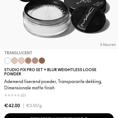
6 kleuren
TRANSLUCENT
Translucent
Light
Medium
Medium Deep
Dark
Deep Dark
STUDIO FIX PRO SET + BLUR WEIGHTLESS LOOSE
POWDER
Ademend fixerend poeder, Transparante dekking,
Dimensionale matte finish
(0)
€42.00
|
€3.50
/g