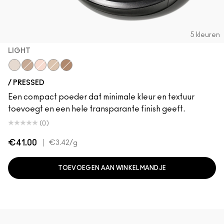
5 kleuren
LIGHT
Light
Deep
Medium
Medium Deep
Deep Dark
/ PRESSED
Een compact poeder dat minimale kleur en textuur
toevoegt en een hele transparante finish geeft.
(0)
€41.00
|
€3.42
/g
TOEVOEGEN AAN WINKELMANDJE