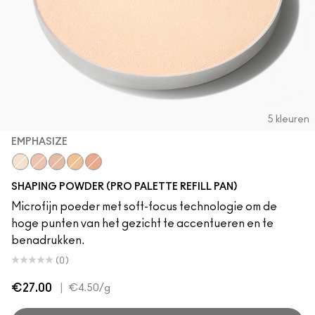
5 kleuren
EMPHASIZE
Emphasize
Accentuate
Lightsweep
Soft Focus
Warm Light
SHAPING POWDER (PRO PALETTE REFILL PAN)
Microfijn poeder met soft-focus technologie om de
hoge punten van het gezicht te accentueren en te
benadrukken.
(0)
€27.00
|
€4.50
/g