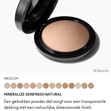
Foundation Finder
Mini MAC
SHOP ALLE BORSTELS
SHOP ALLES GEZICHT
SHOP ALLES OGEN
14 kleuren
MEDIUM
Medium
Medium Dark
Dark Deep
Medium Plus
Medium Deep
Light Plus
Give Me Sun!
Medium Golden
Medium Tan
Dark Tan
Deepest
Light
Dark
Dark Golde
MINERALIZE SKINFINISH NATURAL
Een gebakken poeder dat zorgt voor een transparante
dekking met een natuurlijke, dimensionale finish.