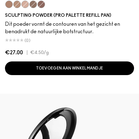
Shadester
Sculpt
Bone Beige
Shadowy
Definitive
SCULPTING POWDER (PRO PALETTE REFILL PAN)
Dit poeder vormt de contouren van het gezicht en
benadrukt de natuurlijke botstructuur.
(0)
€27.00
|
€4.50
/g
TOEVOEGEN AAN WINKELMANDJE