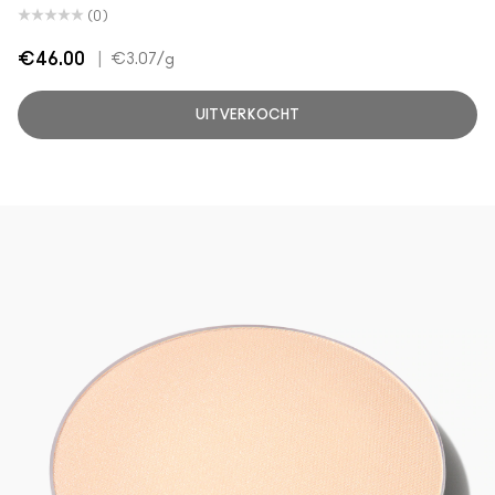
(0)
€46.00
|
€3.07
/g
UITVERKOCHT