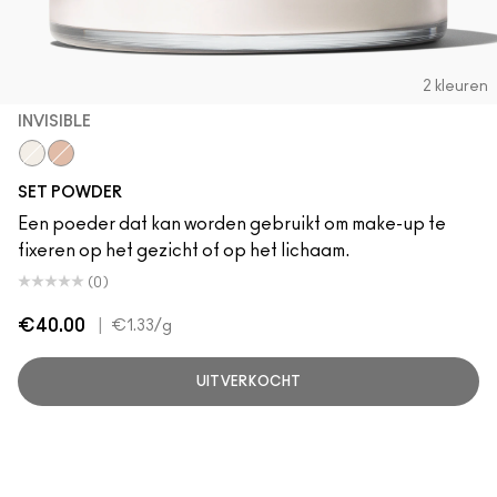
2 kleuren
INVISIBLE
Invisible
Deep Peach
SET POWDER
Een poeder dat kan worden gebruikt om make-up te
fixeren op het gezicht of op het lichaam.
(0)
€40.00
|
€1.33
/g
UITVERKOCHT