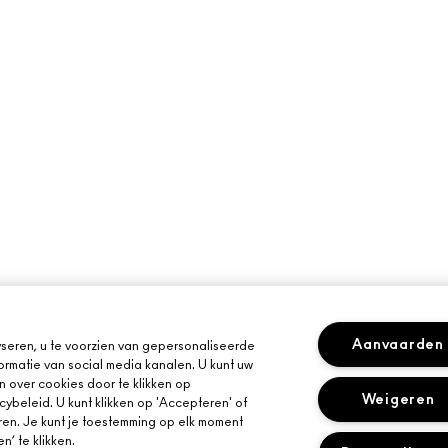
Aanvaarden
seren, u te voorzien van gepersonaliseerde
ormatie van social media kanalen. U kunt uw
n over cookies door te klikken op
Weigeren
cybeleid. U kunt klikken op 'Accepteren' of
ren. Je kunt je toestemming op elk moment
’ te klikken.