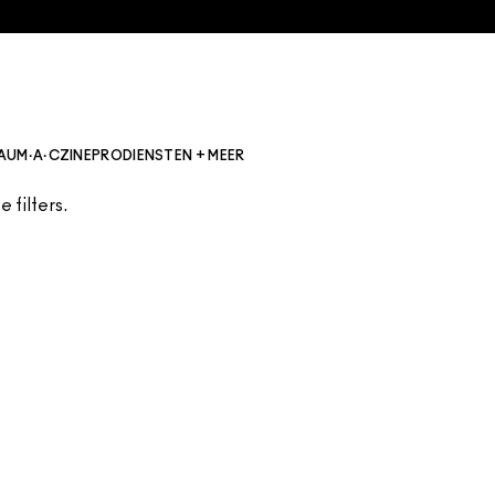
AU
M·A·CZINE
PRO
DIENSTEN + MEER
 filters.