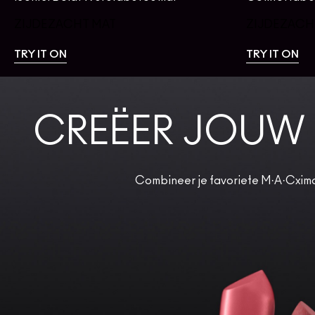
ZIJDEZACHT MAT
ZIJDEZACH
TRY IT ON
TRY IT ON
CREËER JOUW 
Combineer je favoriete M·A·Cximal