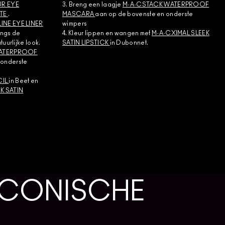
R EYE
3. Breng een laagje
M·A·CSTACK WATERPROOF
TE
.
MASCARA
aan op de bovenste en onderste
NE EYE LINER
wimpers
angs de
4. Kleur lippen en wangen met
M·A·CXIMAL SLEEK
uurlijke look.
SATIN LIPSTICK
in Dubonnet.
WATERPROOF
 onderste
CIL
in Beet en
K SATIN
 ICONISCHE