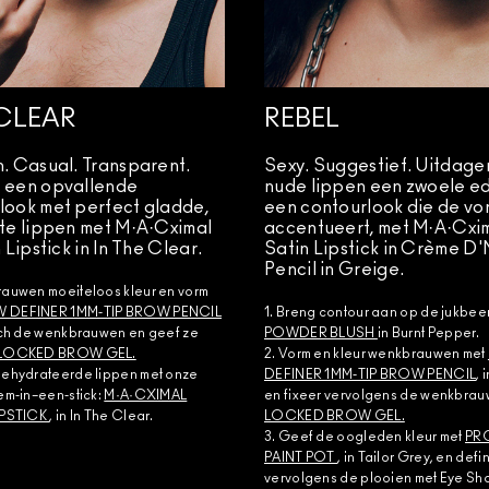
 CLEAR
REBEL
. Casual. Transparent.
Sexy. Suggestief. Uitdage
 een opvallende
nude lippen een zwoele e
ook met perfect gladde,
een contourlook die de vo
te lippen met M·A·Cximal
accentueert, met M·A·Cxi
 Lipstick in In The Clear.
Satin Lipstick in Crème D'
Pencil in Greige.
rauwen moeiteloos kleur en vorm
 DEFINER 1MM-TIP BROW PENCIL
1. Breng contour aan op de jukbe
tch de wenkbrauwen en geef ze
POWDER BLUSH
in Burnt Pepper.
LOCKED BROW GEL.
2. Vorm en kleur wenkbrauwen met
gehydrateerde lippen met onze
DEFINER 1MM-TIP BROW PENCIL
, 
em-in–een-stick:
M·A·CXIMAL
en fixeer vervolgens de wenkbra
IPSTICK
, in In The Clear.
LOCKED BROW GEL.
3. Geef de oogleden kleur met
PR
PAINT POT
, in Tailor Grey, en defi
vervolgens de plooien met Eye Sh