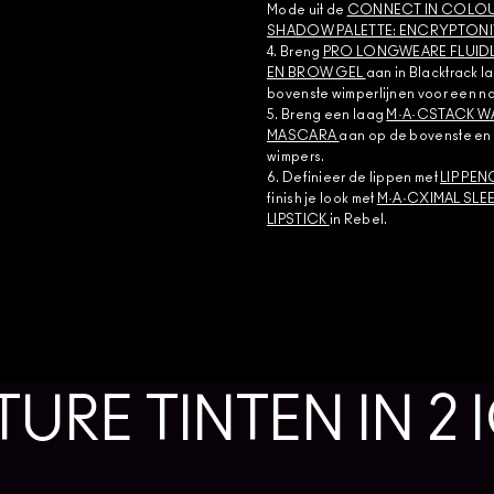
Mode uit de
CONNECT IN COLOU
SHADOW PALETTE: ENCRYPTONI
4. Breng
PRO LONGWEARE FLUIDLI
EN BROW GEL
aan in Blacktrack l
bovenste wimperlijnen voor een nat
5. Breng een laag
M·A·CSTACK 
MASCARA
aan op de bovenste en
wimpers.
6. Definieer de lippen met
LIP PEN
finish je look met
M·A·CXIMAL SLEE
LIPSTICK
in Rebel.
URE TINTEN IN 2