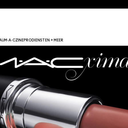
AU
M·A·CZINE
PRO
DIENSTEN + MEER