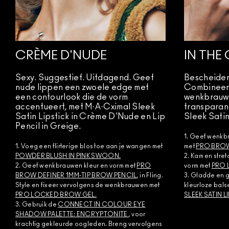
CRÈME D'NUDE
IN THE
Sexy. Suggestief. Uitdagend. Geef
Bescheiden
nude lippen een zwoele edge met
Combineer
een contourlook die de vorm
wenkbrauwl
accentueert, met M·A·Cximal Sleek
transparan
Satin Lipstick in Crème D'Nude en Lip
Sleek Satin
Pencil in Greige.
1. Geef wenkb
1. Voeg een flirterige blos toe aan je wangen met
met
PRO BROW
POWDER BLUSH IN PINK SWOON.
2. Kam en stre
2. Geef wenkbrauwen kleur en vorm met
PRO
vorm met
PRO 
BROW DEFINER 1MM-TIP BROW PENCIL
, in Fling.
3. Gladde en 
Style en fixeer vervolgens de wenkbrauwen met
kleurloze bals
PRO LOCKED BROW GEL.
SLEEK SATIN L
3. Gebruik de
CONNECT IN COLOUR EYE
SHADOW PALETTE: ENCRYPTONITE
, voor
krachtig gekleurde oogleden. Breng vervolgens