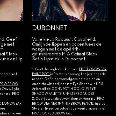
DUBONNET
nd. Geef
Volle kleur. Robuust. Opvallend.
dge met
Omlijn de lippen en accentueer de
rm
wangen met de apéritif-
mal Sleek
geïnspireerde M·A·Cximal Sleek
Nude en Lip
Satin Lipstick in Dubonnet.
1. Geef de oogleden kleur met
PRO LONGWEAR
enderen met
PAINT POT.
in Painterly en veeg lichtjes langs de
randen. Definieer vervolgens de plooien en
PRO BROW
onderste wimperlijnen met Eye Shadow in L.E.S.
in Onyx. Style
Artiste uit de
CONNECT IN COLOUR EYE
uwen met
PRO
SHADOW PALETTE: UNFILTERED NUDES.
2. Geef je wenkbrauwen kleur en vorm met
PRO
O LONGWEAR
BROW DEFINER 1MM-TIP BROW PENCIL
, in Stud.
nieer
Style en fixeer vervolgens de wenkbrauwen met
adow in Power
PRO LOCKED BROW GEL.