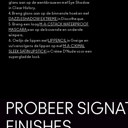
glans aan op de wenkbrauwen met Eye Shadow
in Clear History.
4. Breng glans aan op de binnenste hoeken met
DAZZLESHADOW EXTREME
in Discotheque.
5. Breng een laag
M·A·CSTACK WATERPROOF
MASCARA
aan op de bovenste en onderste
wimpers.
6. Omlijn de lippen met
LIP PENCIL
in Greige en
vul vervolgens de lippen op met
M·A·CXIMAL
SLEEK SATIN LIPSTICK
in Crème D’Nude voor een
supergladde look.
PROBEER SIGNAT
FINISHES