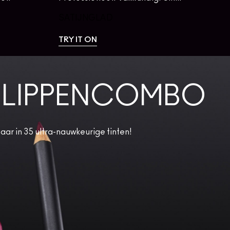
SATIJNGLAD
TRY IT ON
E LIPPENCOMBO
ar in 35 ultra-nauwkeurige tinten!