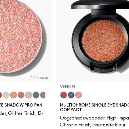
12 kleuren
VENOM
Don't Stop
tning
 2 Watch
ow Fast Slow
Twinkle
Oh So Gilty
Let's Roll
Shine Delight
Try Me On
She Sparkles
Private Jet
Venom
Ethereal
Kaleidoscope
EYE SHADOW PRO PAN
MULTICHROME SINGLE EYE SHA
COMPACT
 Glitter Finish, 12-
Oogschaduwpoeder, High-Impa
Chrome Finish, iriserende kleur