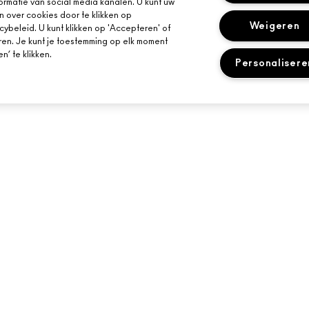
ormatie van social media kanalen. U kunt uw
n over cookies door te klikken op
Weigeren
cybeleid. U kunt klikken op 'Accepteren' of
ren. Je kunt je toestemming op elk moment
’ te klikken.
Personalisere
HULP NODIG?
JE MAC-WINKEL
VOLG MIJN BESTELLING
EEN WINKEL ZOE
E-MAILS
VEELGESTELDE VRAGEN
MAKE-UP SERVIC
RETOUREN EN RUILEN
BOEK EEN MAKE-
LEVERING
MIJN ACCOUNT
LIVE CHAT
NEEM CONTACT MET ONS OP
CONTACTEER FABRIKANT