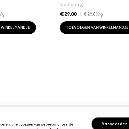
(0)
€29.00
|
/g
€29.00
/g
 WINKELMANDJE
TOEVOEGEN AAN WINKELMANDJE
Aanvaarden
seren, u te voorzien van gepersonaliseerde