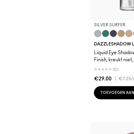
SILVER SURFER
Silver Surfer
Telepathic Tea
Tourmalin
Flash o
Ever
DAZZLESHADOW L
Liquid Eye Shadow,
Finish, kreukt nie
(0)
€29.00
|
€7.25
/
TOEVOEGEN AAN