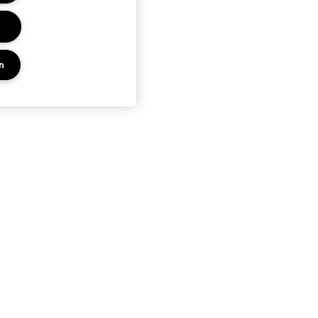
n
PRIVACY EN VOORWAARDEN
KEN
PRIVACYBELEID
ES
GEBRUIKSVOORWAARDEN
UP SERVICE
VERKOOPSVOORWAARDEN
NAMAAKPRODUCTEN
ALGEMENE VOORWAARDEN POA
BEHEER VAN COOKIES