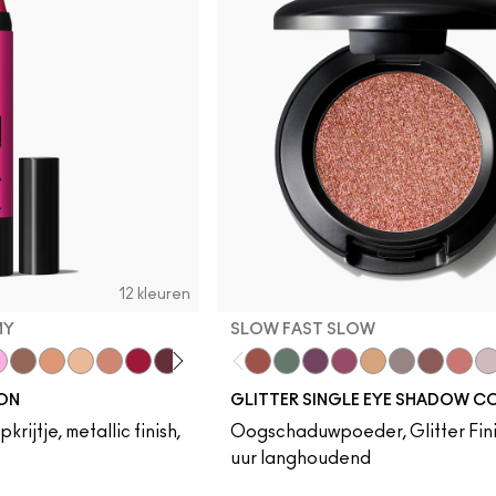
12 kleuren
MY
SLOW FAST SLOW
my
let
 Jewel
aced Out
Gem Stone
Chandelier
Moon Rocket
Lightning Bug
Red Halo
Cosmic Plum
Mauve Matter
Slow Fast Slow
Try Me On
Can't Stop Don't Stop
Pink Lightning
Oh So Gilty
She Sparkle
Dreamy 
Let's R
Sh
YON
GLITTER SINGLE EYE SHADOW 
krijtje, metallic finish,
Oogschaduwpoeder, Glitter Finis
uur langhoudend