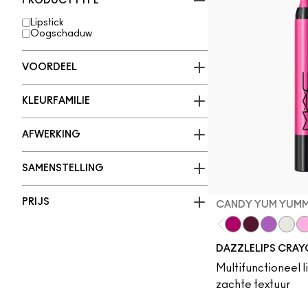
PRODUCTTYPE
Lipstick
Oogschaduw
VOORDEEL
KLEURFAMILIE
AFWERKING
SAMENSTELLING
PRIJS
CANDY YUM YUM
Candy Yum Yum
Grapeful
Lunar Vio
Crown
Sp
DAZZLELIPS CRA
Multifunctioneel lip
zachte textuur