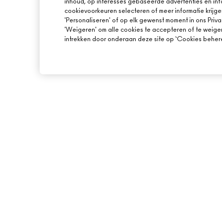
inhoud, op interesses gebaseerde advertenties en inf
cookievoorkeuren selecteren of meer informatie krijge
'Personaliseren' of op elk gewenst moment in ons Priva
'Weigeren' om alle cookies te accepteren of te weige
intrekken door onderaan deze site op ‘Cookies beheren
OVER MAC
ONLINE SHOPPEN
ONS VERHAAL
MIJN ACCOUNT
ARTISTIEK
AANMELDEN VOOR 
MAC VIVA GLAM
PROMOTIES
BEWUSTE SCHOONHEID
CARRIÈREMOGELIJKHEDEN
MAC PRO-LIDMAATSCHAP
DIERPROEVEN