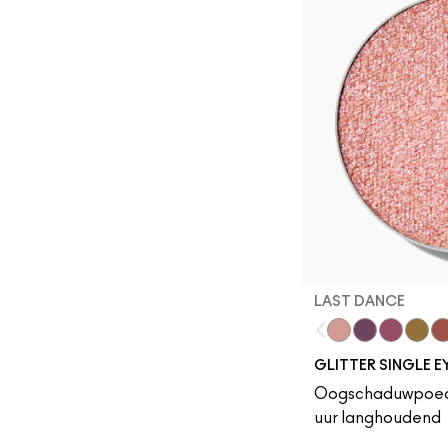
LAST DANCE
Last Dance
Can't Stop 
Pink Ligh
I Like
Sl
GLITTER SINGLE 
Oogschaduwpoeder,
uur langhoudend