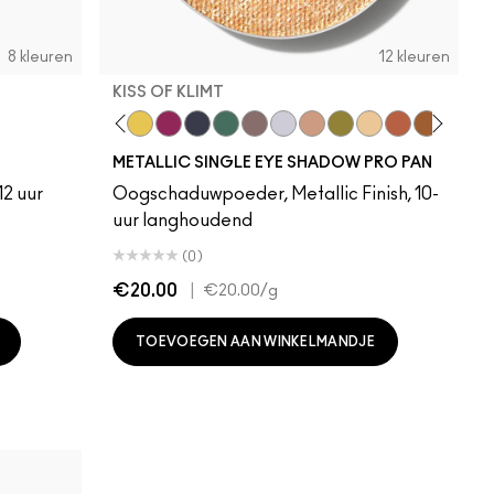
8 kleuren
12 kleuren
KISS OF KLIMT
f
nal Spark
Locket
Allowance
After Party
Illuminaughty
Cash In
Bust
Discotheque
Yes To Sequins
Joie De Glitz
Kiss Of Klimt
Couture Co
Object D'
METALLIC SINGLE EYE SHADOW PRO PAN
12 uur
Oogschaduwpoeder, Metallic Finish, 10-
uur langhoudend
(0)
€20.00
|
€20.00
/g
TOEVOEGEN AAN WINKELMANDJE