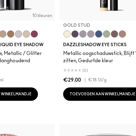
10 kleuren
GOLD STUD
l
e Dream
r Dash
ything Is Sunshine
Champagne Trail
Beaming Brighter
Crumbled Diamonds
Not Scared To Sparkle
Fuschia Future
Gold Stud
Black Ice
Demure Diamonds
Haku Haze
Bedazzled Denim
Filthy Martini
Taupe It Of
Sublimi
IQUID EYE SHADOW
DAZZLESHADOW EYE STICKS
 Metallic / Glitter
Metallic oogschaduwstick, Blijft 
t, langhoudend
zitten, Gedurfde kleur
(0)
€29.00
|
ml
€18.13
/g
 WINKELMANDJE
TOEVOEGEN AAN WINKELMANDJE